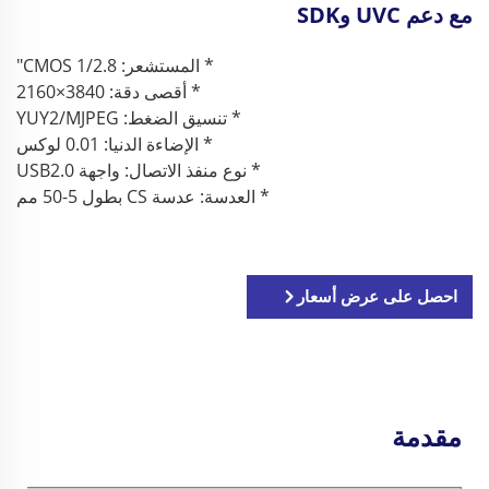
مع دعم UVC وSDK
* المستشعر: CMOS 1/2.8"
* أقصى دقة: 3840×2160
* تنسيق الضغط: YUY2/MJPEG
* الإضاءة الدنيا: 0.01 لوكس
* نوع منفذ الاتصال: واجهة USB2.0
* العدسة: عدسة CS بطول 5-50 مم
احصل على عرض أسعار
مقدمة