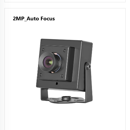
صناعية USB CMOS UVC للرؤية الآلية والمعدات
الطبية