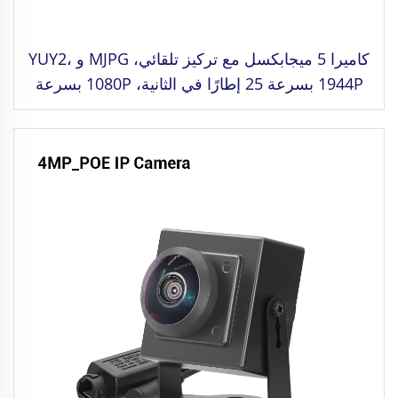
كاميرا 5 ميجابكسل مع تركيز تلقائي، MJPG و YUY2،
1944P بسرعة 25 إطارًا في الثانية، 1080P بسرعة
60 إطارًا في الثانية، كاميرا USB3.0 عالية السرعة