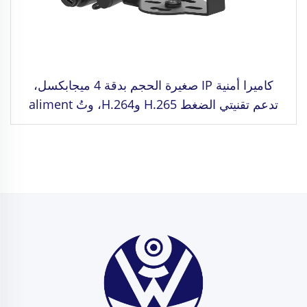
كاميرا أمنية IP صغيرة الحجم بدقة 4 ميجابكسل،
تدعم تقنيتي الضغط H.265 وH.264، وتُ aliment
بالطاقة عبر الكابل الشبكي (POE)