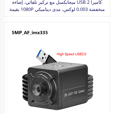
كاميرا USB 2 ميجابكسل مع تركيز تلقائي، إضاءة
منخفضة 0.003 لوكس، مدى ديناميكي 1080P بقيمة
86 ديسيبل، كاميرا ويب HD بدون تعريفات