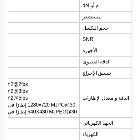
م
أو
del
مستشعر
5
حجم البكسل
SNR
الأجهزة
الدقة القصوى
تنسيق الإخراج
 YUY2@2fps
 YUY2@3fps
الدقة و معدل الإطارات
 YUY2@5fps
1280x720 MJPG@30 إطارًا في الثانية YUY2@10 إطارًا في الثانية
640X480 MJPEG@30 إطارًا في الثانية YUY2@30 إطارًا في الثانية
الجهد الكهربائي
الكهرباء