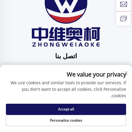
اتصل بنا
Add: الرقم 201، الشارع رقم 1 هوافنغ، مجتمع بينغدي، بلدية
بينغدي، شينتشن، مقاطعة قوانغدونغ، الصين
We value your privacy
هاتف:
+86-15986647296
We use cookies and similar tools to provide our services. If
you don't want to accept all cookies, click Personalize
البريد الإلكتروني:
[email protected]
cookies.
Accept all
حقوق النسخ محفوظة © شركة شنتشن تشنغوي آي كيه للتكنولوجيا
المحدودة -
سياسة الخصوصية
Personalize cookies