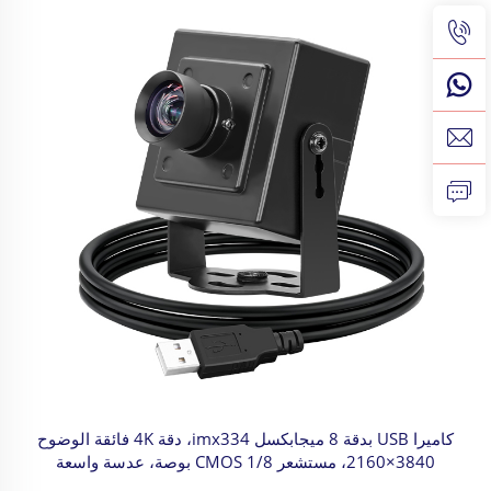
كاميرا USB بدقة 8 ميجابكسل imx334، دقة 4K فائقة الوضوح
3840×2160، مستشعر CMOS 1/8 بوصة، عدسة واسعة
الزاوية، كاميرا صناعية