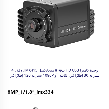
وحدة كاميرا HD USB بدقة 8 ميجابكسل IMX415، دقة 4K
بسرعة 30 إطارًا في الثانية، أو 1080P بسرعة 120 إطارًا في
الثانية، بدون برنامج تشغيل UVC، سهلة التوصيل والاستخدام