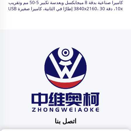
كاميرا صناعية بدقة 8 ميجابكسل وبعدسة تكبير 5-50 مم وتقريب
10x، دقة 3840x2160، 30 إطارًا في الثانية، كاميرا صغيرة USB
بدقة 4K من نوع CMOS مع دعم UVC وSDK
اتصل بنا