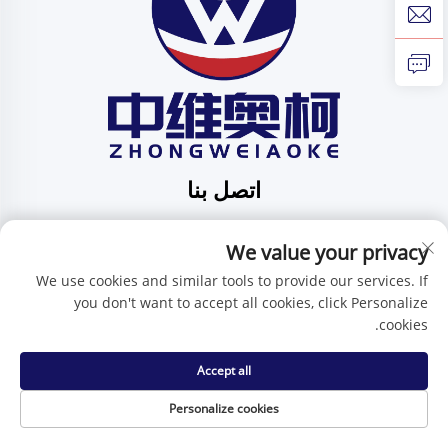
اتصل بنا
Add: الرقم 201، الشارع رقم 1 هوافنغ، مجتمع بينغدي، بلدية
بينغدي، شينتشن، مقاطعة قوانغدونغ، الصين
We value your privacy
هاتف:
+86-15986647296
We use cookies and similar tools to provide our services. If
you don't want to accept all cookies, click Personalize
البريد الإلكتروني:
[email protected]
cookies.
Accept all
حقوق النسخ محفوظة © شركة شنتشن تشنغوي آي كيه للتكنولوجيا
المحدودة -
سياسة الخصوصية
Personalize cookies