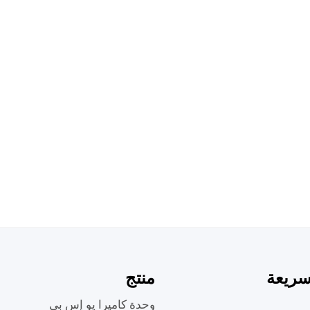
لثانية، لالتقاط الحركة
دون الحاجة لبرنامج
، كاميرا صغيرة
سريعة
منتج
وحدة كاميرا يو إس بي