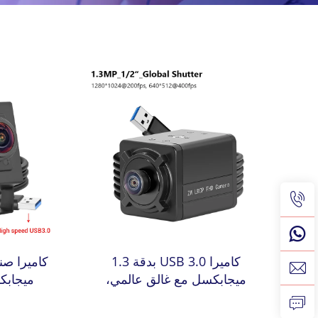
كاميرا USB 3.0 بدقة 1.3
ميجابكسل مع غالق عالمي،
ميجابك
معدل إطارات مرتفع 400 إطارًا
في الثانية أو 200 إطارًا في