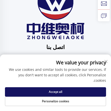
اتصل بنا
Add: الرقم 201، الشارع رقم 1 هوافنغ، مجتمع بينغدي، بلدية
بينغدي، شينتشن، مقاطعة قوانغدونغ، الصين
We value your privacy
هاتف:
+86-15986647296
We use cookies and similar tools to provide our services. If
you don't want to accept all cookies, click Personalize
البريد الإلكتروني:
[email protected]
cookies.
Accept all
حقوق النسخ محفوظة © شركة شنتشن تشنغوي آي كيه للتكنولوجيا
المحدودة -
سياسة الخصوصية
Personalize cookies