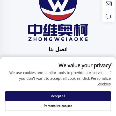
اتصل بنا
Add: الرقم 201، الشارع رقم 1 هوافنغ، مجتمع بينغدي، بلدية
بينغدي، شينتشن، مقاطعة قوانغدونغ، الصين
We value your privacy
هاتف:
+86-15986647296
We use cookies and similar tools to provide our services. If
you don't want to accept all cookies, click Personalize
البريد الإلكتروني:
[email protected]
cookies.
Accept all
حقوق النسخ محفوظة © شركة شنتشن تشنغوي آي كيه للتكنولوجيا
المحدودة -
سياسة الخصوصية
Personalize cookies