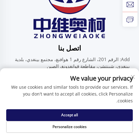
اتصل بنا
Add: الرقم 201، الشارع رقم 1 هوافنغ، مجتمع بينغدي، بلدية
بينغدي، شينتشن، مقاطعة قوانغدونغ، الصين
هاتف:
+86-15986647296
We value your privacy
البريد الإلكتروني:
[email protected]
We use cookies and similar tools to provide our services. If
you don't want to accept all cookies, click Personalize
cookies.
حقوق النسخ محفوظة © شركة شنتشن تشنغوي آي كيه للتكنولوجيا
المحدودة -
سياسة الخصوصية
Accept all
Personalize cookies