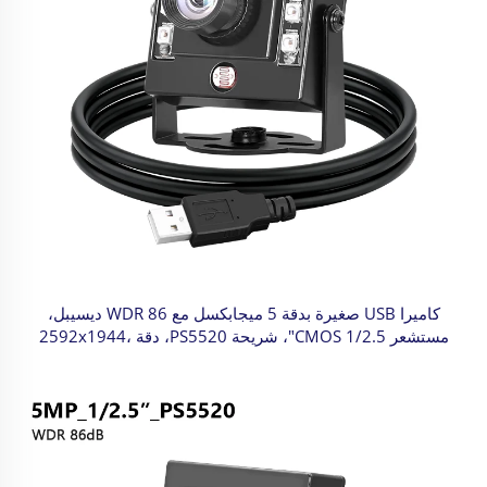
كاميرا USB صغيرة بدقة 5 ميجابكسل مع WDR 86 ديسيبل،
مستشعر CMOS 1/2.5"، شريحة PS5520، دقة 2592x1944،
30 إطارًا في الثانية