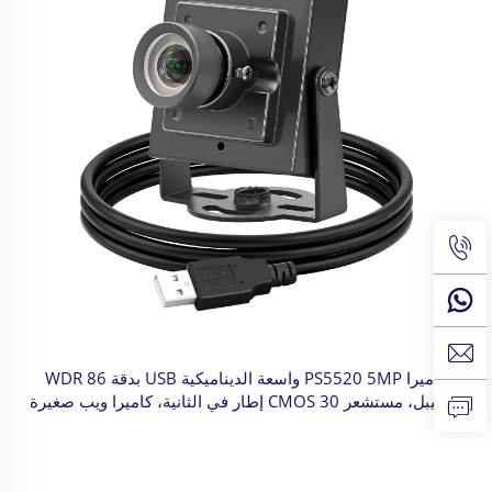
كاميرا PS5520 5MP واسعة الديناميكية USB بدقة WDR 86
ديسيبل، مستشعر CMOS 30 إطار في الثانية، كاميرا ويب صغيرة
لأنظمة أندرويد للتتعرف على الوجه، والرؤية الصناعية للآلات