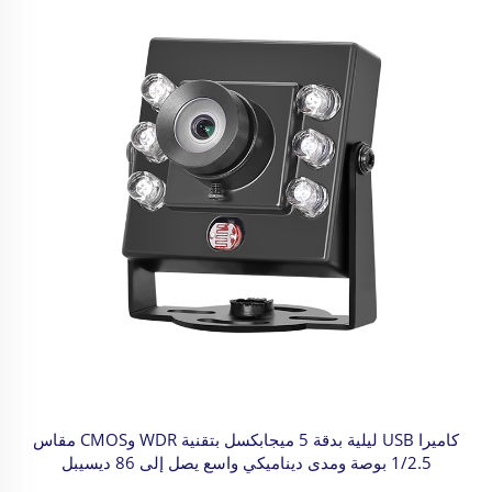
كاميرا USB ليلية بدقة 5 ميجابكسل بتقنية WDR وCMOS مقاس
1/2.5 بوصة ومدى ديناميكي واسع يصل إلى 86 ديسيبل