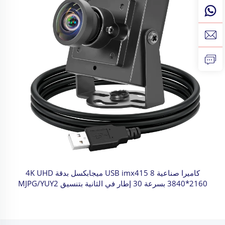
كاميرا صناعية USB imx415 8 ميجابكسل بدقة 4K UHD
3840*2160 بسرعة 30 إطار في الثانية بتنسيق MJPG/YUY2
UVC كاميرا ويب صغيرة قابلة للتوصيل والتشغيل دون الحاجة
لبرنامج تشغيل