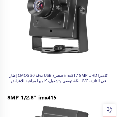
كاميرا imx317 8MP UHD صغيرة USB بدقة CMOS 30 إطار
في الثانية، 4K، UVC توصي وتشغيل، كاميرا مراقبة للأغراض
الصناعية والتحكم