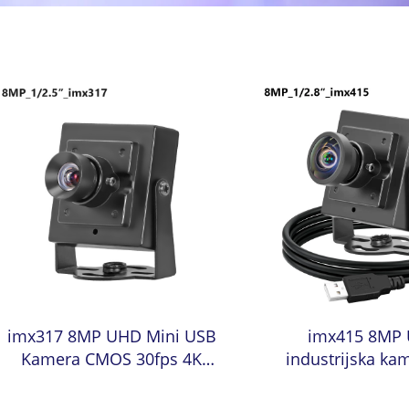
imx317 8MP UHD Mini USB
imx415 8MP
Kamera CMOS 30fps 4K
industrijska ka
UVC Plug and Play
UHD 3840*2160
Sigurnosna web kamera za
MJPG/YUY2 UVC P