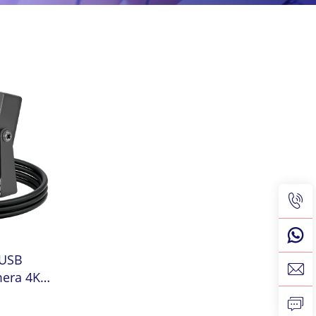
 USB
mera 4K
 30fps
lug Play