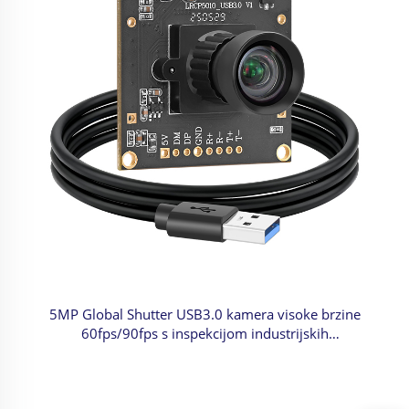
5MP Global Shutter USB3.0 kamera visoke brzine
60fps/90fps s inspekcijom industrijskih
uređaja/mobilnim snimanjem/slikovnom tehnologijom
za strojeve