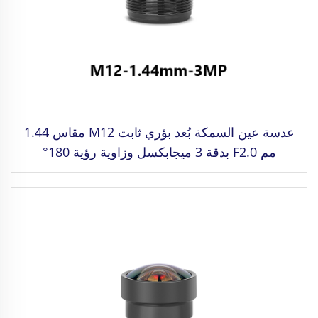
عدسة عين السمكة بُعد بؤري ثابت M12 مقاس 1.44
مم F2.0 بدقة 3 ميجابكسل وزاوية رؤية 180°
مخصصة لتنسيق صورة 1/3"