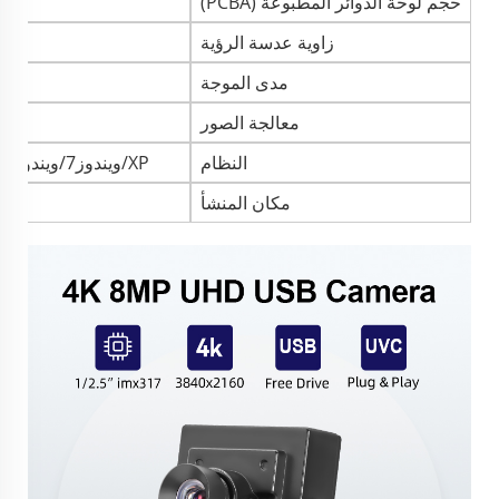
حجم لوحة الدوائر المطبوعة (PCBA)
زاوية عدسة الرؤية
مدى الموجة
معالجة الصور
النظام
XP/ويندوز7/ويندوز8/ويندوز10/أندرويد4.0 /لينكس/ماك آي أو إس
مكان المنشأ