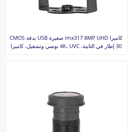
كاميرا imx317 8MP UHD صغيرة USB بدقة CMOS
30 إطار في الثانية، 4K، UVC توصي وتشغيل، كاميرا
مراقبة للأغراض الصناعية والتحكم