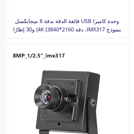
وحدة كاميرا USB فائقة الدقة بدقة 8 ميجابكسل
بنموذج IMX317، دقة 4K (3840*2160) و30 إطارًا
في الثانية، بدون حاجة لتعريفات، مناسبة للتعرف على
الوجوه