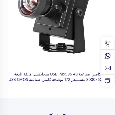
كاميرا صناعية USB imx586 48 ميجابكسل فائقة الدقة
8000x6000 مستشعر 1/2 بوصجة كاميرا صناعية USB CMOS
UVC للرؤية الآلية والمعدات الطبية