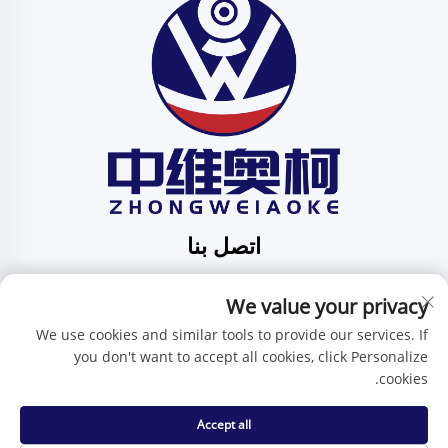
اتصل بنا
Add: الرقم 201، الشارع رقم 1 هوافنغ، مجتمع بينغدي، بلدية
We value your privacy
بينغدي، شينتشن، مقاطعة قوانغدونغ، الصين
هاتف:
+86-15986647296
We use cookies and similar tools to provide our services. If
you don't want to accept all cookies, click Personalize
البريد الإلكتروني:
[email protected]
cookies.
Accept all
حقوق النسخ محفوظة © شركة شنتشن تشنغوي آي كيه للتكنولوجيا