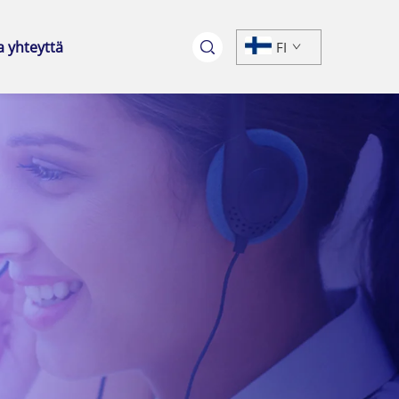
a yhteyttä
FI