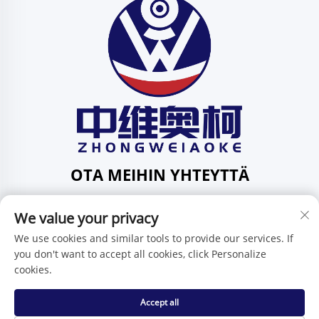
OTA MEIHIN YHTEYTTÄ
Add: 201, Huafeng-katu 1, Pingdi-yhteisö, Pingdi-piiri,
We value your privacy
Shenzhen, Guangdong, Kiina
Puh:
+86-15986647296
We use cookies and similar tools to provide our services. If
you don't want to accept all cookies, click Personalize
Sähköposti:
[email protected]
cookies.
Accept all
Tekijänoikeus © Shenzhen Zhongweiaoke Technology Co.,