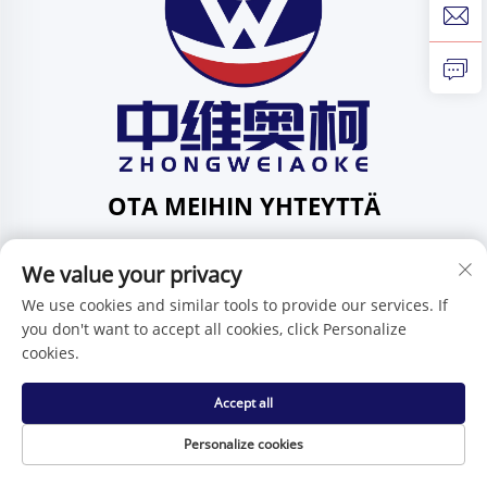
OTA MEIHIN YHTEYTTÄ
Add: 201, Huafeng-katu 1, Pingdi-yhteisö, Pingdi-piiri,
Shenzhen, Guangdong, Kiina
We value your privacy
Puh:
+86-15986647296
We use cookies and similar tools to provide our services. If
you don't want to accept all cookies, click Personalize
Sähköposti:
[email protected]
cookies.
Accept all
Tekijänoikeus © Shenzhen Zhongweiaoke Technology Co.,
Ltd. -
Tietosuojakäytäntö
Personalize cookies