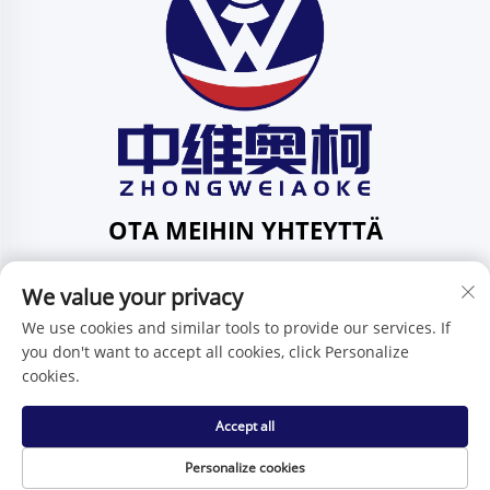
OTA MEIHIN YHTEYTTÄ
Add: 201, Huafeng-katu 1, Pingdi-yhteisö, Pingdi-piiri,
We value your privacy
Shenzhen, Guangdong, Kiina
Puh:
+86-15986647296
We use cookies and similar tools to provide our services. If
you don't want to accept all cookies, click Personalize
Sähköposti:
[email protected]
cookies.
Accept all
Tekijänoikeus © Shenzhen Zhongweiaoke Technology Co.,
Ltd. -
Tietosuojakäytäntö
Personalize cookies