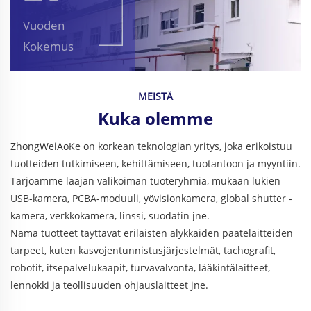
Vuoden
Kokemus
MEISTÄ
Kuka olemme
ZhongWeiAoKe on korkean teknologian yritys, joka erikoistuu
tuotteiden tutkimiseen, kehittämiseen, tuotantoon ja myyntiin.
Tarjoamme laajan valikoiman tuoteryhmiä, mukaan lukien
USB-kamera, PCBA-moduuli, yövisionkamera, global shutter -
kamera, verkkokamera, linssi, suodatin jne.
Nämä tuotteet täyttävät erilaisten älykkäiden päätelaitteiden
tarpeet, kuten kasvojentunnistusjärjestelmät, tachografit,
robotit, itsepalvelukaapit, turvavalvonta, lääkintälaitteet,
lennokki ja teollisuuden ohjauslaitteet jne.