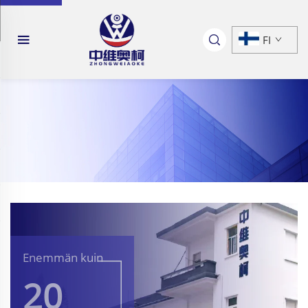
FI
Enemmän kuin
20