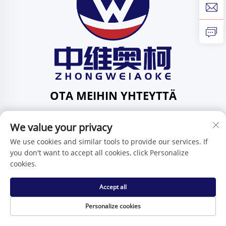
OTA MEIHIN YHTEYTTÄ
Add: 201, Huafeng-katu 1, Pingdi-yhteisö, Pingdi-piiri,
Shenzhen, Guangdong, Kiina
We value your privacy
Puh:
+86-15986647296
We use cookies and similar tools to provide our services. If
you don't want to accept all cookies, click Personalize
Sähköposti:
[email protected]
cookies.
Accept all
Tekijänoikeus © Shenzhen Zhongweiaoke Technology Co.,
Ltd. -
Tietosuojakäytäntö
Personalize cookies