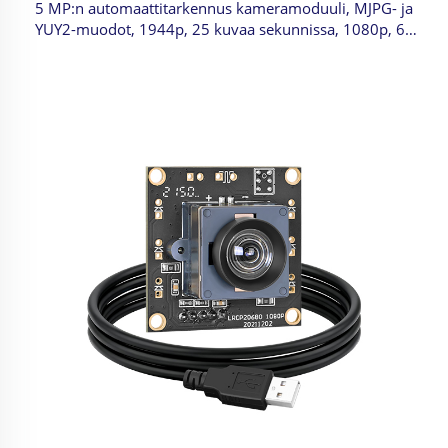
5 MP:n automaattitarkennus kameramoduuli, MJPG- ja
YUY2-muodot, 1944p, 25 kuvaa sekunnissa, 1080p, 60
kuvaa sekunnissa, korkean nopeuden USB 3.0 -kamera