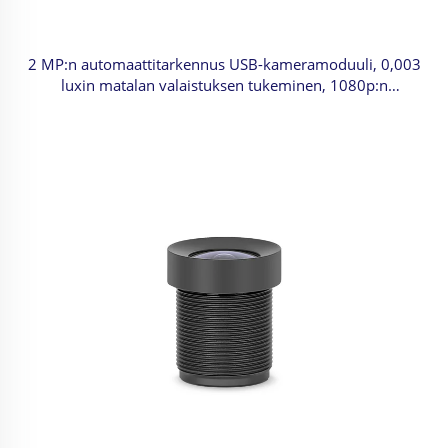
2 MP:n automaattitarkennus USB-kameramoduuli, 0,003
luxin matalan valaistuksen tukeminen, 1080p:n
dynaaminen sävyalue (86 dB), HD-verkkokamera,
ajuriton käyttö