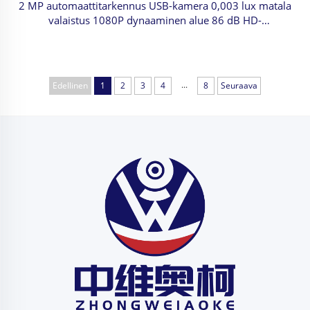
2 MP automaattitarkennus USB-kamera 0,003 lux matala
valaistus 1080P dynaaminen alue 86 dB HD-
verkkokamera ilmainen ajuri
...
Edellinen
1
2
3
4
8
Seuraava