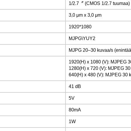
1/2.7〞 (CMOS 1/2.7 tuumaa)
3,0 μm x 3,0 μm
1920*1080
MJPG\YUY2
MJPG 20–30 kuvaa/s (enintään
1920(H) x 1080 (V): MJPEG 3
1280(H) x 720 (V): MJPEG 30
640(H) x 480 (V): MJPEG 30 
41 dB
5V
80mA
1W