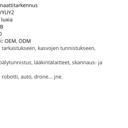
maattitarkennus
G/YUY2
 luxia
dB
0
pi: OEM, ODM
n tarkastukseen, kasvojen tunnistukseen,
älytunnistus, lääkintälaitteet, skannaus- ja
 robotti, auto, drone... jne.