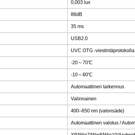
0,003 lux
86dB
35 ms
USB2.0
UVC OTG -viestintäprotokolla
-20～70℃
-10～60℃
Automaattinen tarkennus
Valinnainen
400–650 nm (valonsäde)
Automaattinen valotus / Auto
XP/Win7/Win8/Win10/Android 