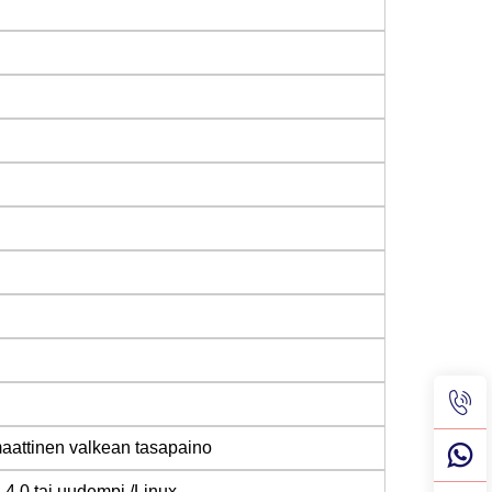
maattinen valkean tasapaino
4.0 tai uudempi /Linux