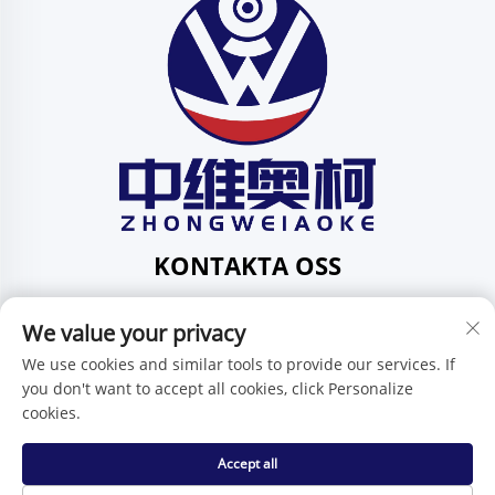
KONTAKTA OSS
Add: 201, Huafenggatan 1, Pingdi-community,
We value your privacy
underdistriktet Pingdi, Shenzhen, Guangdong, Kina
Tel:
+86-15986647296
We use cookies and similar tools to provide our services. If
you don't want to accept all cookies, click Personalize
E-post:
[email protected]
cookies.
Accept all
Upphovsrätt © Shenzhen Zhongweiaoke Technology Co.,