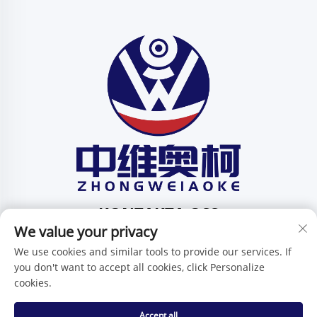
KONTAKTA OSS
We value your privacy
Add: 201, Huafenggatan 1, Pingdi-community,
We use cookies and similar tools to provide our services. If
underdistriktet Pingdi, Shenzhen, Guangdong, Kina
you don't want to accept all cookies, click Personalize
Tel:
+86-15986647296
cookies.
E-post:
[email protected]
Accept all