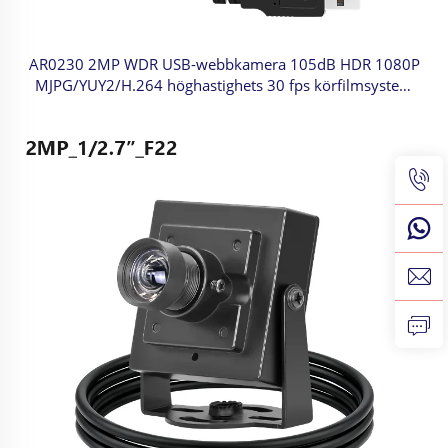
AR0230 2MP WDR USB-webbkamera 105dB HDR 1080P
MJPG/YUY2/H.264 höghastighets 30 fps körfilmsystem
för UAV:ar/fordon