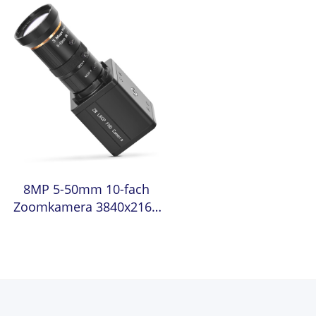
8MP 5-50mm 10-fach
Zoomkamera 3840x2160
30fps Industrielle Vision
CMOS UVC SDK 4K USB
Mini-Kamera