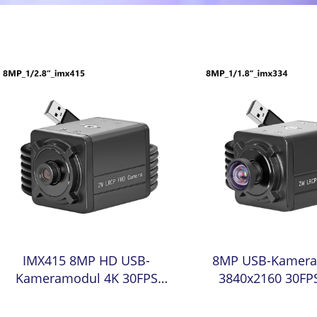
IMX415 8MP HD USB-
8MP USB-Kamera
Kameramodul 4K 30FPS
3840x2160 30F
1080P 120FPS UVC-
1/8" Sensor i
treiberlos Plug & Play
Weitwinkelobj