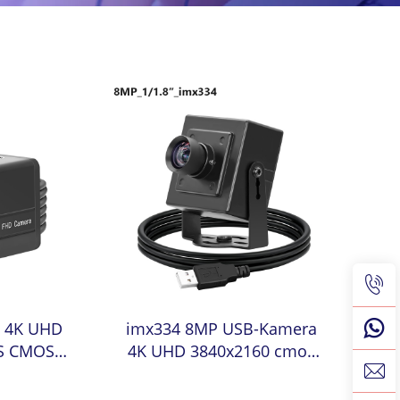
 4K UHD
imx334 8MP USB-Kamera
PS CMOS
4K UHD 3840x2160 cmos
mx334
1/8" Sensor Weitwinkel-
ektiv
Industriekamera