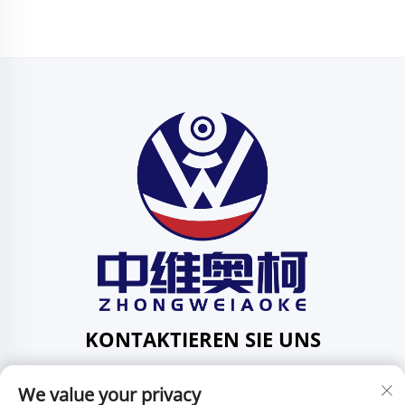
KONTAKTIEREN SIE UNS
Add: 201, Nr. 1 Huafeng-Straße, Gemeinde Pingdi,
We value your privacy
Bezirk Pingdi, Shenzhen, Guangdong, China