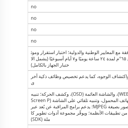
no
no
no
no
 مع المعايير الوطنية والدولية؛ اختبار استقرار وموث
وقية عند درجة حرارة عالية تبلغ ٦٥°م لمدة ٢٤ ساعة يوميًا و٧ أيام أسبوعيًا (يشمل الا
ختبار الجهاز بالكامل)
واكتشاف الوجوه، كما يدعم تخصيص وظائف ذكية أخر
ى
يدعم التهيئة عبر واجهة الويب (WEB)، والشاشة العائمة (OSD)، وكشف الحركة؛ تنبيه
مركز إنذار كشف الحركة عبر الهاتف المحمول، وتنبيه تلقائي على الشاشة (Screen P
op-up Linkage)؛ يدعم التقاط صور بصيغة MJPEG؛ يدعم برامج المراقبة عن بُعد عبر
نصة MYEYE وغيرها من تطبيقات الأنظمة؛ ويوفّر مجموعة أدوات تطوير كا
ملة (SDK)