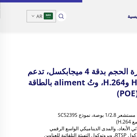
يسية
AR
كاميرا أمنية IP صغيرة الحجم بدقة 4 ميجابكسل، تدعم
تقنيتي الضغط H.265 وH.264، وتُ aliment بالطاقة
 الأبعاد، والمدى الديناميكي الواسع الرقمي 
* يدعم بروتوكول ONVIF، وبروتوكول RTSP، وبروتوكول التهيئة التلقائية للعناوين 