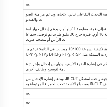
no
G.71، يدعم وظيفة التحدث التفاعلي ثنائي الاتجاه، ويدعم مزامنة الصو
ت والفيديو
مدخل واحد، مستوى 2 فولت قمة-إلى-قمة، مقاومة 1 كيلو أوم، يدعم إدخال جهاز است
قبال الصوت؛ خرج واحد، مقاومة 16 أوم، قدرة خرج 30 مليواط، يدعم توصيل سماعا
ت الرأس أو مضخم صوت
واجهة إيثرنت من نوع RJ45 واحدة، تكيفية بسرعة 10/100 ميجابت في الثانية؛ تدعم بر
شبكة مثل RTSP وFTP وDHCP وNTP وUPnP
ي إشارة الضوء الأبيض، ودبابيس إدخال وإخراج ع
امة لتوسيع وظائف أخرى
واجهة واحدة لمقاوم ضوئي، وواجهة واحدة لمشغّل IR-CUT، ويدعم إشارة الإدخال من
رتبطة به
no
no