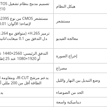
هيكل النظام
210)، ضغط عتادي خالص، ومراقبة تلقائية (g
مستشعر
لإضاءة؛ الألوان: 0.01 لوكس@F1.2، بالأبيض والأسود: 0.001 لوكس@F1.2
معالجة الفيديو
إخراج الصورة
أو 1920×1080 عند 25 إطارًا/ثانية؛ التدفق الثانوي: 800×448 عند 25 إطارًا/ثانية
مصراع
وضع التبديل بين النهار والليل
الطاقة أقل من 200 مللي أمبير، والجهد الكهربائي يتراوح بين 3.5 فولت و6 فولت
الحد من الضوضاء
يدع
ديناميكية واسعة