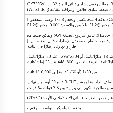
تصميم مدمج بنظام تشغيل RTOS، معالج رقمي إشاري ثنائي النواة 32 بت (GK7205V
Watchdo)
مستشعر CMOS من نوع SC5239S بدقة 4 ميجابكسل وبحجم 1/2.8 بوصة، منخفض ا
ترميز H.265+ (متوافق مع H.265/H.264)، تدفق مزدوج، بصيغة AVI؛ ويمكن ضبط مع
دل التدفق بين 0.1 ميغابت/ثانية و8 ميغابت/ثانية، ومعدل الإطارات قابل للضبط بين إ
طارٍ واحدٍ و30 إطارًا في الثانية
التدفق الرئيسي: 2560×1440 عند 18 إطارًا/ثانية، أو 2304×1296 عند 20 إطارًا/ثانية،
من 1/50 (أو 1/60) ثانية إلى 1/10,000 ثانية
يدعم مرشح IR-CUT، ومقاومة الملف الداخلية لمرشح IR-CUT تبلغ 20 أوم، واستهلاك
م خفض الضوضاء ثنائي الأبعاد/ثلاثي الأبعاد (2D/3D)
يدعم الديناميكية الواسعة الرقمية