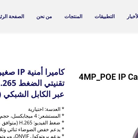
لأخبار
التطبيقات
المنتجات
من نحن
الصفحة الرئ
عبر الكابل الشبكي (POE)
* العدسة: اختيارية
* المستشعر: 4 ميجابكسل، حجم مستشعر 1/2.8 بوصة، نموذج SC5239S
* ضغط الفيديو: H.265 (متوافق مع H.264) 
* يدعم خفض الضوضاء ثنائي وثلاثي