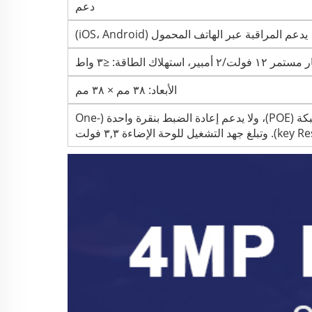
دعم
يدعم المراقبة عبر الهاتف المحمول (iOS، Android)
 استهلاك الطاقة: ≤٣ واط
الأبعاد: ٣٨ مم × ٣٨ مم
يدعم إمداد الطاقة عبر منفذ الشبكة (POE)، ولا يدعم إعادة الضبط بنقرة واحدة (One-
غ جهد التشغيل للوحة الإضاءة ٣,٣ فولت