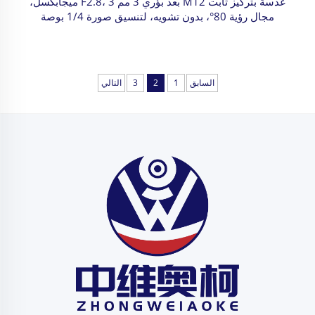
عدسة بتركيز ثابت M12 بُعد بؤري 3 مم F2.8، 3 ميجابكسل،
مجال رؤية 80°، بدون تشويه، لتنسيق صورة 1/4 بوصة
السابق
1
2
3
التالي