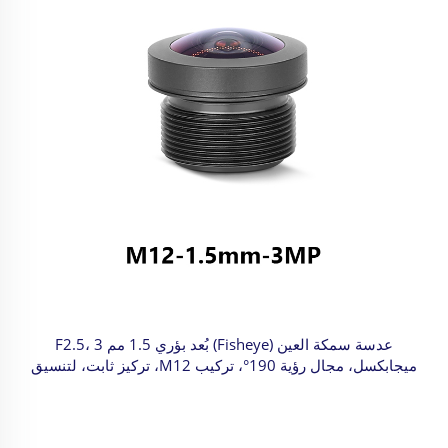
عدسة سمكة العين (Fisheye) بُعد بؤري 1.5 مم F2.5، 3
ميجابكسل، مجال رؤية 190°، تركيب M12، تركيز ثابت، لتنسيق
صورة 1/3 بوصة