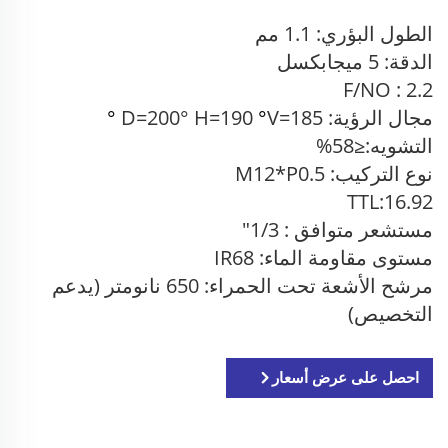
الطول البؤري: 1.1 مم
الدقة: 5 ميجابكسل
F/NO : 2.2
مجال الرؤية: D=200° H=190
V=185
°
°
التشويه:≤58%
نوع التركيب: M12*P0.5
TTL:16.92
مستشعر متوافق
: 1/3"
مستوى مقاومة الماء: IR68
مرشح الأشعة تحت الحمراء: 650 نانومتر (يدعم
التخصيص)
احصل على عرض أسعار