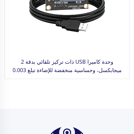
وحدة كاميرا USB ذات تركيز تلقائي بدقة 2
ميجابكسل، وحساسية منخفضة للإضاءة تبلغ 0.003
لوكس، ودقة فيديو 1080 بكسل، ومدى ديناميكي
عالي يبلغ 86 ديسيبل، وكاميرا ويب عالية الدقة بدون
حاجة لبرامج تشغيل