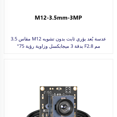
عدسة بُعد بؤري ثابت بدون تشويه M12 مقاس 3.5
مم F2.8 بدقة 3 ميجابكسل وزاوية رؤية 75°
مخصصة لتنسيق صورة 1/3"