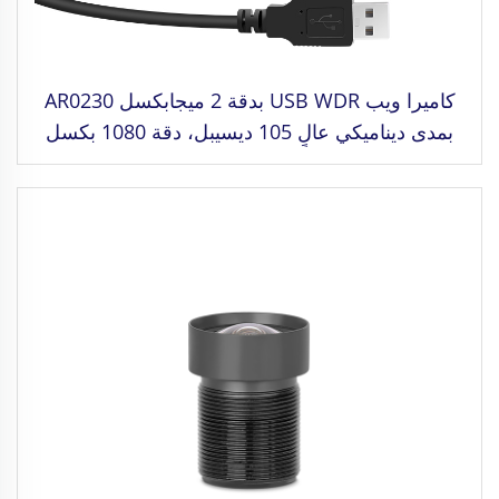
كاميرا ويب USB WDR بدقة 2 ميجابكسل AR0230
بمدى ديناميكي عالٍ 105 ديسيبل، دقة 1080 بكسل
MJPG/YUY2/H.264، سرعة عالية 30 إطارًا في
الثانية، مناسبة للطائرات المُسيرة والمركبات