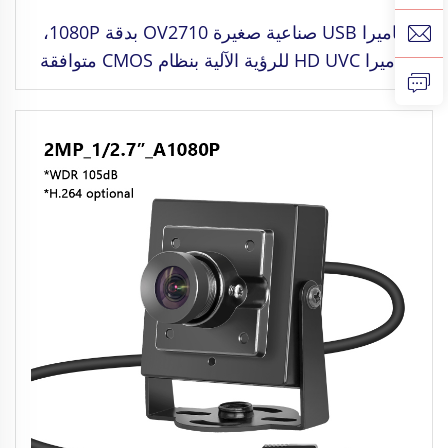
كاميرا USB صناعية صغيرة OV2710 بدقة 1080P،
كاميرا HD UVC للرؤية الآلية بنظام CMOS متوافقة
مع أنظمة Windows وMAC OS وRaspberry Pi