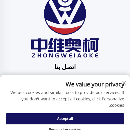
اتصل بنا
Add: الرقم 201، الشارع رقم 1 هوافنغ، مجتمع بينغدي، بلدية
We value your privacy
بينغدي، شينتشن، مقاطعة قوانغدونغ، الصين
هاتف:
+86-15986647296
We use cookies and similar tools to provide our services. If
you don't want to accept all cookies, click Personalize
البريد الإلكتروني:
[email protected]
cookies.
Accept all
حقوق النسخ محفوظة © شركة شنتشن تشنغوي آي كيه للتكنولوجيا
المحدودة -
سياسة الخصوصية
Personalize cookies