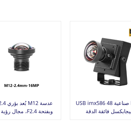
كاميرا صناعية USB imx586 48
يجابكسل فائقة الدقة
8000x6000 مستشعر 1/2
درجة، دقة 16 ميجا
بوصجة كاميرا صناعية USB
للتنسيق 1/2.3"