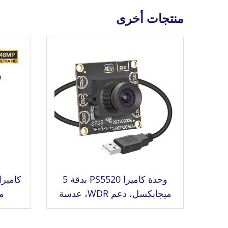
منتجات أخرى
وحدة كاميرا PS5520 بدقة 5
ميجابكسل، دعم WDR، عدسة
م
واسعة الزاوية، مستشعر CMOS
1/2.5، كاميرا ذات مدى ديناميكي