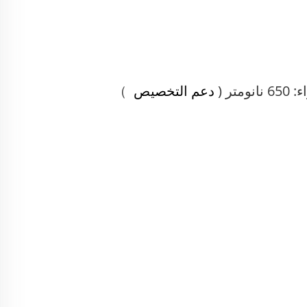
تر (
دعم التخصيص
）