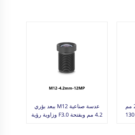
عدسة M12 بُعد بؤري 2.4 مم
عدسة صناعية M12 ببعد بؤري
وبفتحة F2.4، مجال رؤية 130
4.2 مم وبفتحة F3.0 وزاوية رؤية
بكسل،
72 درجة، 12 ميجابكسل، خالية
من التشوه، لمعدل الصورة