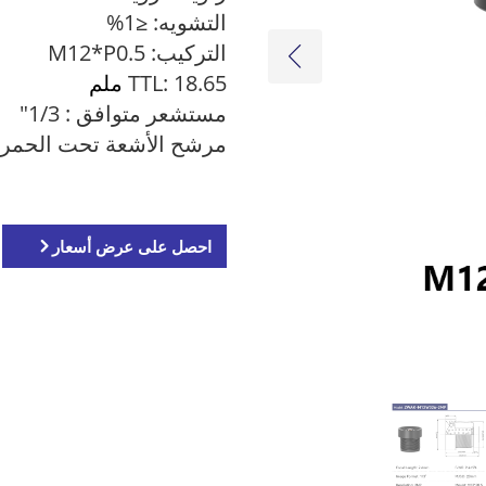
التشويه: ≤1%
التركيب: M12*P0.5
TTL: 18.65
ملم
مستشعر متوافق
: 1/3"
مرشح الأشعة تحت الحمراء: 650 نانوم
احصل على عرض أسعار