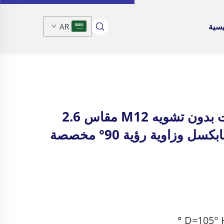
يسية
AR
عدسة بُعد بؤري ثابت بدون تشويه M12 مقاس 2.6
مم F2.4 بدقة 2 ميجابكسل وزاوية رؤية 90° مخصصة
°