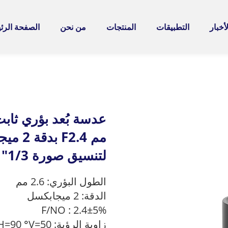
لأخبار
التطبيقات
المنتجات
من نحن
الصفحة الرئ
لتنسيق صورة 1/3"
الطول البؤري: 2.6 مم
الدقة: 2 ميجابكسل
F/NO : 2.4±5%
زاوية الرؤية: D=105° H=90
V=50
°