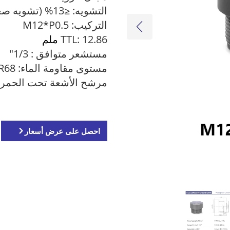
التشويه: ≤13% (تشويه صغير)
التركيب: M12*P0.5
TTL: 12.86
ملم
مستشعر متوافق
: 1/3"
مستوى مقاومة الماء: IR68
مرشح الأشعة تحت الحمراء: 650 نانوم
احصل على عرض أسعار