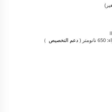
تر (
دعم التخصيص
）