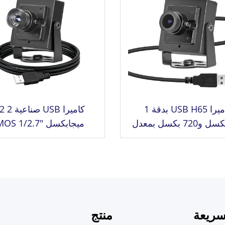
كاميرا USB H65 بدقة 1
كاميرا USB صن
ميجابكسل و720 بكسل بمعدل
ميجابكسل OS 1/2.7
 إطارًا في الثانية، مستشعر
1920x1080 بدق
CMOS 1/3"، كاميرا صغيرة بدقة
الثانية، كاميرا ويب صغي
1 ميجابكسل مع دعم
لمعرفة الوجه والرؤية الآ
Windows/Android/li
سريعة
منتج