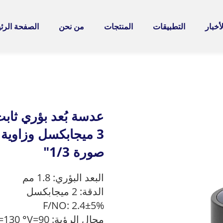
لأخبار
التطبيقات
المنتجات
من نحن
الصفحة الرئ
صورة 1/3"
البعد البؤري: 1.8 مم
الدقة: 2 ميجابكسل
F/NO: 2.4±5%
مجال الرؤية: D=145° H=130
V=90
°