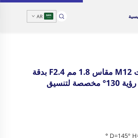
يسية
AR
عدسة بُعد بؤري ثابت M12 مقاس 1.8 مم F2.4 بدقة
3 ميجابكسل وزاوية رؤية 130° مخصصة لتنسيق
°