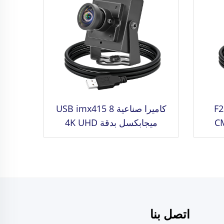
اعية F22 2
كاميرا صناعية USB imx415 8
CM"
ميجابكسل بدقة 4K UHD
ة 30 إطارًا في
3840*2160 بسرعة 30 إطار
رة
في الثانية بتنسيق MJPG/YUY2
لية
UVC كاميرا ويب صغيرة قابلة
للتوصيل والتشغيل دون الحاجة
لبرنامج تشغيل
اتصل بنا