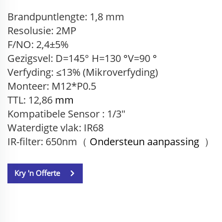
Brandpuntlengte: 1,8 mm
Resolusie: 2MP
F/NO: 2,4±5%
Gezigsvel: D=145° H=130
°
V=90
°
Verfyding: ≤13% (Mikroverfyding)
Monteer: M12*P0.5
TTL: 12,86
mm
Kompatibele Sensor
: 1/3"
Waterdigte vlak: IR68
IR-filter: 650nm（
Ondersteun aanpassing
）
Kry 'n Offerte