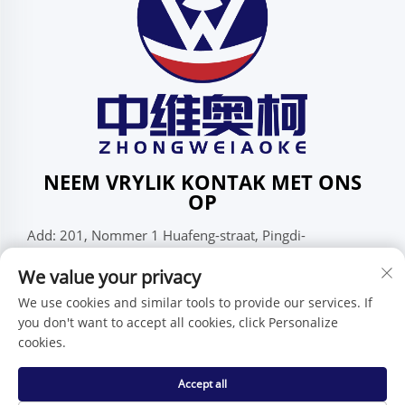
NEEM VRYLIK KONTAK MET ONS
OP
Add: 201, Nommer 1 Huafeng-straat, Pingdi-
gemeenskap, Pingdi-onderdistrik, Shenzhen,
We value your privacy
Guangdong, China
Tel:
+86-15986647296
We use cookies and similar tools to provide our services. If
you don't want to accept all cookies, click Personalize
E-pos:
[email protected]
cookies.
Accept all
Kopiereg © Shenzhen Zhongweiaoke Technology Co., Ltd. -