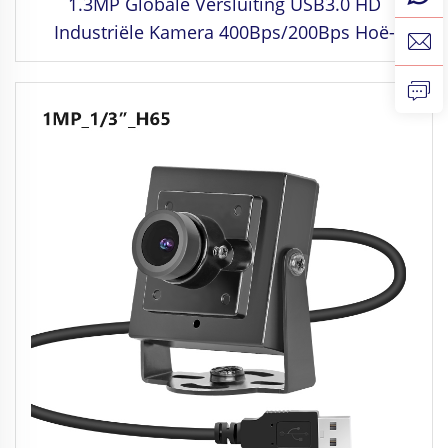
1.3MP Globale Versluiting USB3.0 HD
Industriële Kamera 400Bps/200Bps Hoë-
Spoed Bewegingsvaslegging Sonder Drywer
Mini Kamera