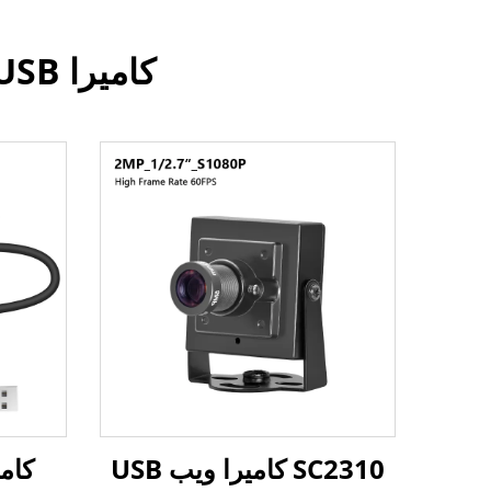
كاميرا USB بدقة 720 بكسل، كاميرا رؤية عالية الاستقرار
SC2310 كاميرا ويب USB