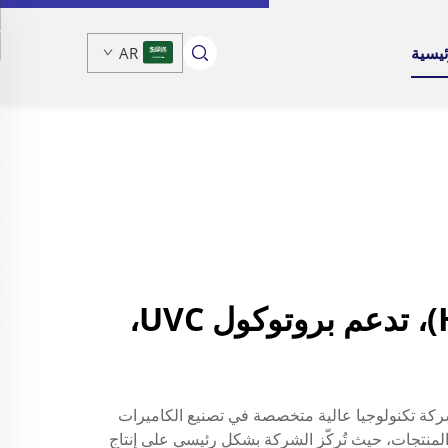
ئيسية
AR
كاميرا USB بدقة 720 بكسل، كاميرا مدمجة عالية الدقة (HD)، تدعم بروتوكول UVC،
، ومقرها مدينة شينتشن في الصين. وهي شركة تكنولوجيا عالية متخصصة في تصنيع الكاميرات
جموعة شاملة من المنتجات، حيث تُركّز الشركة بشكل رئيسي على إنتاج