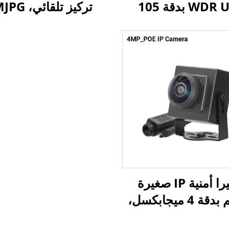
WDR USB بدقة 105
ديسيبل HDR، مستشعر
1/2.9 بوصة، UVC توصي
إطارًا
 مع أنظمة أندرويد،
بسرعة 60 إطارًا في
Raspberry
كاميرا 3.0
السرعة
كاميرا أمنية IP صغيرة
الحجم بدقة 4 ميجابكسل،
تدعم تقنيتي الضغط H.265