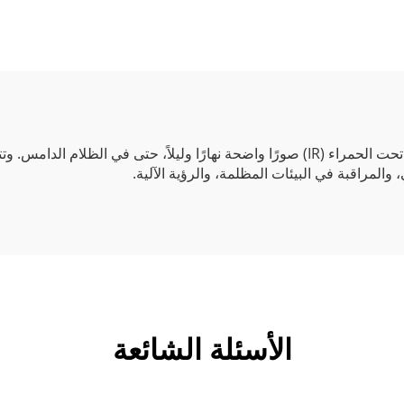
وH.264، وتُ aliment
ة عبر الكابل الشبكي
(POE)
توفر هذه الكاميرا بدقة 720 بكسل مع رؤية ليلية بالأشعة تحت الحمراء (IR) صورًا واضحة نها
والمراقبة في البيئات المظلمة، والرؤية الآلية.
الأسئلة الشائعة