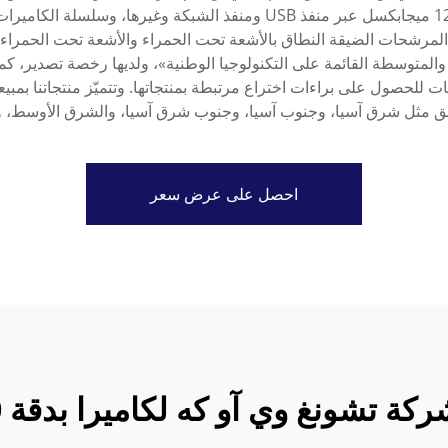
لمشوَّهة والمشوَّهة بنوع M12، وسلسلة المرشحات الضيقة النطاق بالأشعة تحت الحمراء والأش
المتوسطة القائمة على التكنولوجيا الوطنية»، ولديها رخصة تصدير، كم
 قدّمت طلبات للحصول على براءات اختراع مرتبطة بمنتجاتها. وتتميّز منتجات
طق مثل شرق آسيا، وجنوب آسيا، وجنوب شرق آسيا، والشرق الأوسط، وأورو
احصل على عرض سعر
ة تشونغ وي آو كه لكاميرا بدقة 720 بكسل؟