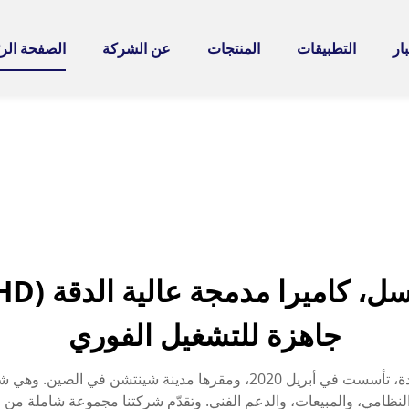
ار
التطبيقات
المنتجات
عن الشركة
الصفحة الر
جاهزة للتشغيل الفوري
شركة شينتشن تشونغ وي آو كه التكنولوجية المحدودة، تأسست في أبريل 2020
حث وتطوير وحدات الـPCBA، والتكامل النظامي، والمبيعات، والدعم الفني. وتقدّم شركتنا م