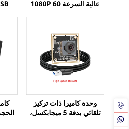
عالية السرعة 1080P 60
إطار في الثانية 2
ميجابكسل UVC OTG
كاميرا صغيرة قابلة للتوصيل
وتشغيل
والتشغيل فوراً
لينكس، و Pi
وحدة كاميرا ذات تركيز
تلقائي بدقة 5 ميجابكسل،
بتنسيق MJPG وYUY2،