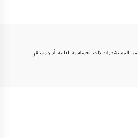
رًا وليلاً، حتى في الظلام الدامس. وتتميز المستشعرات ذات الحساسية العالية بأداءٍ مستقرٍ