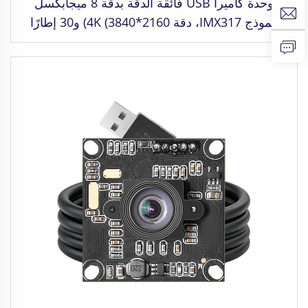
وحدة كاميرا USB فائقة الدقة بدقة 8 ميجابكسل
بنموذج IMX317، دقة 4K (3840*2160) و30 إطارًا
في الثانية، بدون حاجة لتعريفات، مناسبة للتعرف على
الوجوه