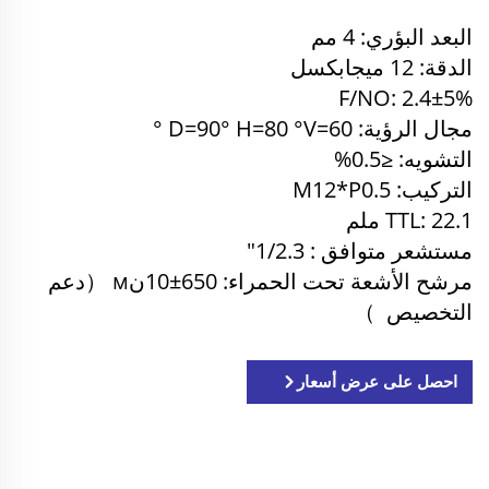
البعد البؤري: 4 مم
الدقة: 12 ميجابكسل
F/NO: 2.4±5%
مجال الرؤية: D=90° H=80
V=60
°
°
التشويه: ≤0.5%
التركيب: M12*P0.5
TTL: 22.1
ملم
مستشعر متوافق
: 1/2.3"
مرشح الأشعة تحت الحمراء:
650±10نм
（
دعم
التخصيص
）
احصل على عرض أسعار