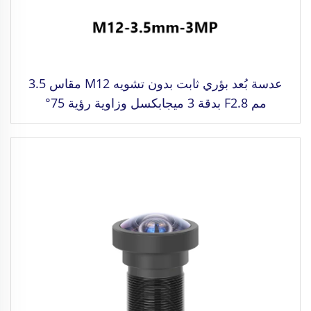
عدسة بُعد بؤري ثابت بدون تشويه M12 مقاس 3.5
مم F2.8 بدقة 3 ميجابكسل وزاوية رؤية 75°
مخصصة لتنسيق صورة 1/3"