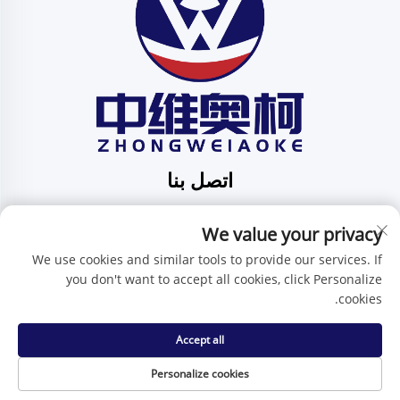
اتصل بنا
Add: الرقم 201، الشارع رقم 1 هوافنغ، مجتمع بينغدي، بلدية
We value your privacy
بينغدي، شينتشن، مقاطعة قوانغدونغ، الصين
هاتف:
+86-15986647296
We use cookies and similar tools to provide our services. If
you don't want to accept all cookies, click Personalize
البريد الإلكتروني:
[email protected]
cookies.
Accept all
حقوق النسخ محفوظة © شركة شنتشن تشنغوي آي كيه للتكنولوجيا
المحدودة -
سياسة الخصوصية
Personalize cookies