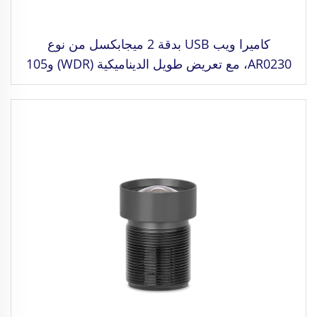
كاميرا ويب USB بدقة 2 ميجابكسل من نوع
AR0230، مع تعريض طويل الديناميكية (WDR) و105
ديسيبل HDR، دقة 1080P، MJPG/YUY2/H.264،
سرعة عالية 30 إطارًا في الثانية، لكاميرات القيادة
والتعرف على الوجه