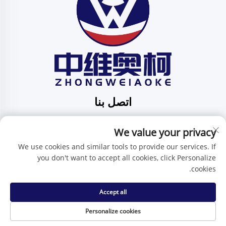
اتصل بنا
Add: الرقم 201، الشارع رقم 1 هوافنغ، مجتمع بينغدي، بلدية
We value your privacy
بينغدي، شينتشن، مقاطعة قوانغدونغ، الصين
هاتف:
+86-15986647296
We use cookies and similar tools to provide our services. If
you don't want to accept all cookies, click Personalize
البريد الإلكتروني:
[email protected]
cookies.
Accept all
حقوق النسخ محفوظة © شركة شنتشن تشنغوي آي كيه للتكنولوجيا
المحدودة -
سياسة الخصوصية
Personalize cookies