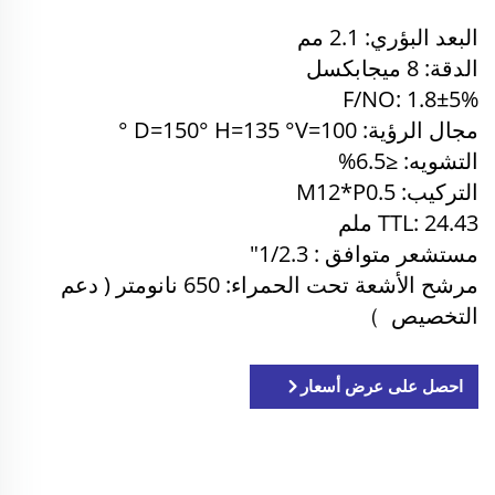
البعد البؤري: 2.1 مم
الدقة: 8 ميجابكسل
F/NO: 1.8±5%
مجال الرؤية: D=150° H=135
V=100
°
°
التشويه: ≤6.5%
التركيب: M12*P0.5
TTL: 24.43
ملم
مستشعر متوافق
: 1/2.3"
مرشح الأشعة تحت الحمراء: 650 نانومتر (
دعم
التخصيص
）
احصل على عرض أسعار