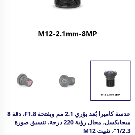
عدسة كاميرا بُعد بؤري 2.1 مم وبفتحة F1.8، دقة 8
ميجابكسل، مجال رؤية 220 درجة، تنسيق صورة
1/2.3"، تثبيت M12