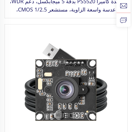
وحدة كاميرا PS5520 بدقة 5 ميجابكسل، دعم WDR،
عدسة واسعة الزاوية، مستشعر CMOS 1/2.5،
كاميرا ذات مدى ديناميكي واسع مناسبة للتعرف على
الوجوه