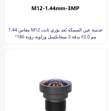
عدسة عين السمكة بُعد بؤري ثابت M12 مقاس 1.44
مم F2.0 بدقة 3 ميجابكسل وزاوية رؤية 180°
مخصصة لتنسيق صورة 1/3"