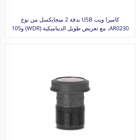
كاميرا ويب USB بدقة 2 ميجابكسل من نوع
AR0230، مع تعريض طويل الديناميكية (WDR) و105
ديسيبل HDR، دقة 1080P، MJPG/YUY2/H.264،
سرعة عالية 30 إطارًا في الثانية، لكاميرات القيادة
والتعرف على الوجه