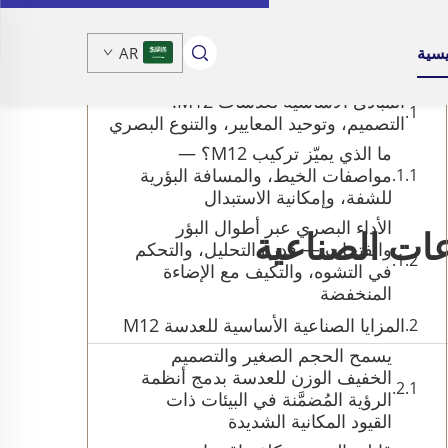
جدول المحتويات
يسية
AR
المبادئ الأساسية لعدسات M12:
التصميم، وتوحيد المعايير، والتنوع البصري
ما الذي يميّز تركيب M12؟ —
مواصفات الخيط، والمسافة البؤرية
للشفة، وإمكانية الاستبدال
الأداء البصري عبر أطوال البؤر
والفتحات — قدرة التحليل، والتحكم
في التشوه، والتكيف مع الإضاءة
المنخفضة
المزايا الصناعية الأساسية للعدسة M12
يسمح الحجم الصغير والتصميم
الخفيف الوزن للعدسة بدمج أنظمة
الرؤية المُضمَّنة في البيئات ذات
القيود المكانية الشديدة