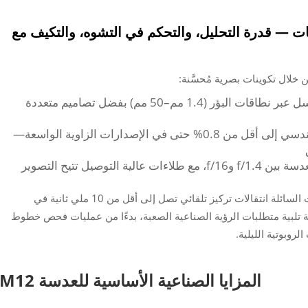
حات — قدرة التحليل، والتحكم في التشوه، والتكيف مع
من خلال تكوينات بصرية مُحسَّنة:
: يحافظ على وضوح يزيد عن 5 ميجابكسل عبر نطاقات البؤر (1.4 مم–50 مم) بفضل تصاميم متعددة
: تُقلل العناصر غير الكروية التشوه الهندسي إلى أقل من 0.8% حتى في الإصدارات الزاوية الواسعة—
: تتراوح فتحة العدسة بين f/1.4 وf/16، مع طلاءات عالية التوصيل تتيح التصوير
تُحقِّق الإصدارات المتخصصة مثل وحدات العدسات السائلة انتقالات تركيز تلقائي تصل إلى أقل من 10 ملي ثانية في
ة تلبية متطلبات الرؤية الصناعية الصعبة، بدءًا من عمليات فحص خطوط
لروبوتية الليلية.
المزايا الصناعية الأساسية للعدسة M12