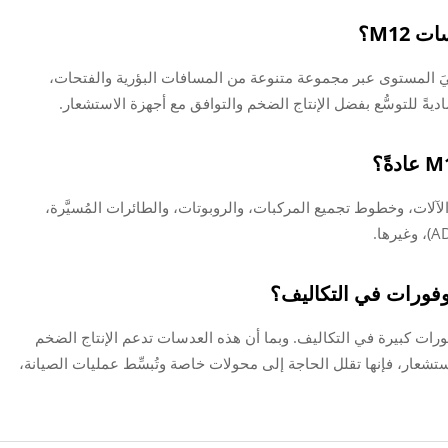
M12؟
داءً بصريًّا عاليَ المستوى عبر مجموعة متنوعة من المسافات البؤرية والفتحات،
يةً للتوسُّع بفضل الإنتاج الضخم والتوافق مع أجهزة الاستشعار.
ع في رؤية الآلات، وخطوط تجميع المركبات، والروبوتات، والطائرات المُسيَّرة،
قياسي لعدسات M12 بتحقيق وفورات كبيرة في التكاليف. وبما أن هذه العدسات تدعم الإنتاج الضخم
شعار، فإنها تقلل الحاجة إلى محولات خاصة وتُبسِّط عمليات الصيانة،