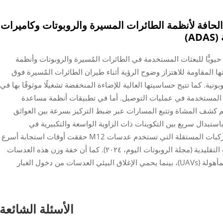
الحافة لأنظمة الطائرات المسيرة والروبوتات وكاميرات
A)
المستقلة، توفر عدسات M12 تصويرًا حيويًّا للبعثات المستخدمة في الطائرات المُسيرة والروبوتات وأنظمة
مة (ADAS). وتضمن عدساتها المقاومة للاهتزاز وضوح الرؤية أثناء طيران الطائرات المُسيرة فوق
وتية. كما تتيح حساسيتها العالية للإضاءة المنخفضة تشغيلًا موثوقًا بها في
المستخدمة في عمليات التوصيل. أما في تطبيقات أنظمة مساعدة
هذه العدسات تدعم كشف المشاة وتتبع المسارات عبر ضبط التركيز بسرعة بين العوائق
استبدال سريع بين التكوينات ذات الزاوية الواسعة والتكبيرية في
الروبوتات الميدانية. وأظهرت دراسةٌ حديثة أن المركبات المستقلة التي تستخدم عدسات M12 حققت أوقات استجابة أسرع
بنسبة ٤٠٪ عند مواجهة المخاطر مقارنةً بالعدسات التقليدية (مجلة الروبوتات اليوم، ٢٠٢٤). كما أن خفة وزن هذه العدسات
تمنع إجهاد الحمولة على الطائرات المُسيرة غير المأهولة (UAVs)، بينما يحمي الإغلاق البيئي العدسات من دخول الغبار
الأسئلة الشائعة