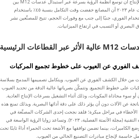
الخاصة ويُبسِّط عمليات الصيانة. ويمكن لخطوط الإنتاج أن توسع أنظمة الرؤية بسرعة عبر استبدال عدسات M12 بين
المحطات المختلفة— وأظهرت دراسة أتمتة أُجريت عام ٢٠٢٣ أن المصانع خفضت وقت التكامل بنسبة ٤٥٪ باستخدام
خدام الفوري، جنبًا إلى جنب مع وفورات الحجم، تتيح للمصنِّعين نشر
البصري أو التسبب في ارتفاع الميزانيات.
ر القطاعات الرئيسية
لكشف الفوري عن العيوب على خطوط تجميع المركبات
ودة المركبات من خلال الكشف الفوري عن العيوب. ويتكامل تصميمها المدمج بسلاسة
كبات على خطوط التجميع. وتتمكّن بصرياتها عالية الدقة من تحديد العيوب
أو سوء محاذاة المكونات، وذلك أثناء التشغيل بسرعات الإنتاج العادية.
ناتجة عن الآلات دون أن يؤثر ذلك على دقة أدائها البصرية. وبذلك تمنع هذه
الأخطاء في مراحل مبكرة؛ فلقد نجحت إحدى الشركات المصنِّعة في
خفض مطالبات الضمان بنسبة ٢٢٪ بعد تطبيق هذه التقنية (مجلة الأتمتة الفصلية، ٢٠٢٣). وتساعد زوايا الرؤية الواسعة في
الكاميرات، بينما تضمن توافقها مع الأشعة تحت الحمراء أداءً ثابتًا تحت
 حاسمة لإنجاح مبادرات التصنيع الخالي من العيوب.