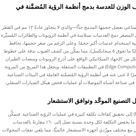
الوزن للعدسة بدمج أنظمة الرؤية المُضمَّنة في
تُحدث عدسات الـM12 ثورةً في مجال التصوير الصناعي بفضل حجمها المدمج جدًّا—والذي لا يتجاوز عادةً ١٢ مم في القطر
ًا. ويتيح هذا الشكل المصغر دمج العدسات بسلاسة في أنظمة الروبوتات والطائرات المُسيَّرة
نية استخدام عدسات أكبر حجمًا. وعلى الرغم من صغر حجمها، تحافظ
عدسات الـM12 على جودة تصوير عالية الدقة (غالبًا ما تفوق ٥ ميجابكسل)، مما يمكِّن من كشف العيوب بدقة على خطوط
ل من الإجهاد الميكانيكي الواقع على أذرع الروبوتات ومنصات الطيران
الجوي، مع دعمها لمعالجة البيانات عند الحافة (Edge Computing) في التطبيقات المتنقلة. ويجعل هذا المزيج من المرونة
ل والدقة البصرية من عدسات الـM12 عنصرًا لا غنى عنه في أنظمة الرؤية المُضمَّنة العاملة في البيئات الصناعية
 في صناعة أشباه الموصلات أو عمليات فحص هيكل السيارات السفلي.
 التصنيع الموحَّد وتوافق الاستشعار
تؤدي توحيد واجهة التثبيت M12 (الخيط M12×0.5) إلى تحقيق كفاءات تكلفة كبيرة في عمليات الرؤية الصناعية. فتمكِّن
المواصفات التصنيعية الموحَّدة من الإنتاج الضخم، ما يخفض التكلفة لكل وحدة بنسبة تصل إلى ٦٠٪ مقارنةً بالعدسات
 مع مختلف مورِّدي أجهزة الاستشعار عالميًّا، مما يلغي نفقات المحولات