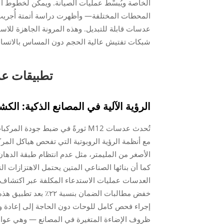
عدسات قابلة للتبديل. وهذه المرونة الجاهزة للاست
شبكات تفتيش عالية الحجم دون المساس بالاتساق 
تطبيقات عدسات M12 عالية الأثر عب
الرؤية الآلية في المصانع الذكية: ا
تُحدث عدسات M12 ثورةً في ضبط ج
مع أنظمة الرؤية الروبوتية التي تفحص هياكل المر
الأصغر من المليمتر، مثل عدم انتظام طبقة الدهان 
كما أن بنائها الصناعي المتين يحتمل الاهتزازات ال
العدسات عمليات الاستدعاء المكلفة عبر اكتشاف 
إجراء فحص كامل للوحات دون الحاجة إلى إعادة وضع 
ظروف الإضاءة المتغيرة في المصانع — وهي عوامل