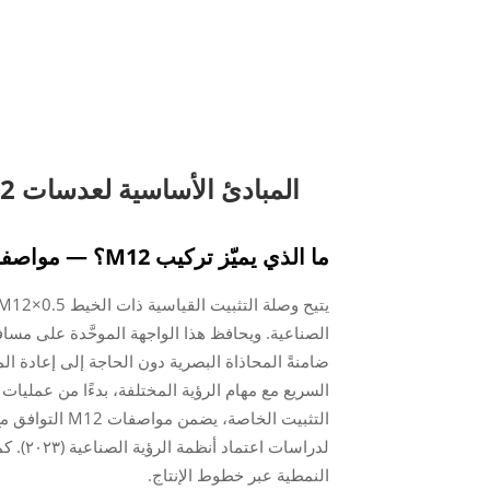
المبادئ الأساسية لعدسات M12: التصميم، وتوحيد المعايير، والتنوع البصري
ما الذي يميّز تركيب M12؟ — مواصفات الخيط، والمسافة البؤرية للشفة، وإمكانية الاستبدال
ضامنةً المحاذاة البصرية دون الحاجة إلى إعادة الم
السريع مع مهام الرؤية المختلفة، بدءًا من عمل
لدراسا
النمطية عبر خطوط الإنتاج.