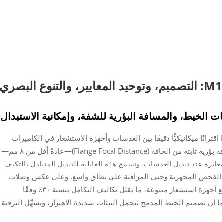
يتيح وصلة التثبيت القياسية ذات الخيط M12×0.5 اقترانًا ميكانيكيًّا دقيقًا بين العدسات وأجهزة الاستشعار في الكاميرات
الصناعية. ويحافظ هذا الواجهة الموحَّدة على مسافة بؤرية ثابتة من الحافة (Flange Focal Distance)—عادةً أقل من ٨ مم—
عايرة عند تبديل العدسات. وتسمح هذه القابلية للتبديل المتبادل بالتكيف
يات الفحص المجهرية وحتى المراقبة على نطاق واسع. وعلى عكس وصلات
التثبيت الخاصة، يضمن مواصفات M12 التوافق مع أجهزة استشعار متنوعة، ما يقلل تكاليف التكامل بنسبة ٣٠٪ وفقًا
ت اعتماد أنظمة الرؤية الصناعية (٢٠٢٣). كما أن تصميم الخيط المدمج يتحمل البيئات شديدة الاهتزاز، ويسهِّل الترقية