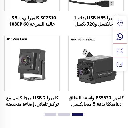
كاميرا USB H65 بدقة 1
SC2310 كاميرا ويب USB
ميجابكسل و720 بكسل
عالية السرعة 1080P 60
بمعدل 30 إطارًا في الثانية،
إطار في الثانية 2 ميجابكسل
مستشعر CMOS 1/3"،
UVC OTG كاميرا صغيرة
كاميرا صغيرة بدقة 1
قابلة للتوصيل والتشغيل فوراً
ميجابكسل مع دعم
Windows/Android/linux
كاميرا PS5520 واسعة النطاق
كاميرا USB 2 ميجابكسل مع
ديناميكيًا بدقة 5 ميجابكسل،
تركيز تلقائي، إضاءة منخفضة
USB، WDR 86 ديسيبل،
0.003 لوكس، مدى ديناميكي
2592x1944، 30 إطارًا في
1080P بقيمة 86 ديسيبل،
الثانية، كاميرا ويب صغيرة
كاميرا ويب HD بدون تعريفات