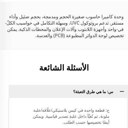
لأنظمة أندرويد
وحدة كاميرا حاسوب صغيرة الحجم ومدمجة، بحجم ضئيل وأداء
مستقر. تدعم بروتوكول UVC، وسهلة التكامل في حواسيب الكلّ-
في-واحد وأجهزة اللابتوب وآلات الإعلان والمحطات الذكية. يمكن
تخصيص لوحة الدوائر المطبوعة (PCB) والعدسة.
الأسئلة الشائعة
س: ما هي طرق التعبئة؟
ج: قطعة واحدة في كيس بلاستيكي/علّاقة/علبة
ملونة، ثم تُعبَّأ داخل علبة تصدير قياسية. ويمكن
أيضًا تخصيصها حسب الطلب.