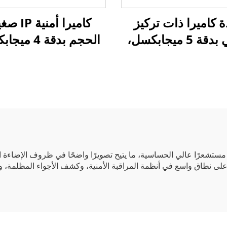
 كاميرا ذات تركيز
كاميرا أمنية
تلقائي بدقة 5 ميجابكسل،
الحجم بدقة 4 
بتنسيق MJPG وYUY2،
تدع
ودقة فيديو 1944 بكسل عند
وH.264، وتُ
إطارًا في الثانية، ودقة
بالطاقة عبر الكابل ا
1080 بكسل عند 60 إطارًا
(POE)
انية، وكاميرا سريعة
 منفذ USB 3.0
ء مستشعرًا عالي الحساسية، ما يتيح تصويرًا واضحًا في ظروف الإضاءة 
 على نطاق واسع في أنظمة المراقبة الأمنية، وكشف الأجواء المظلمة، وا