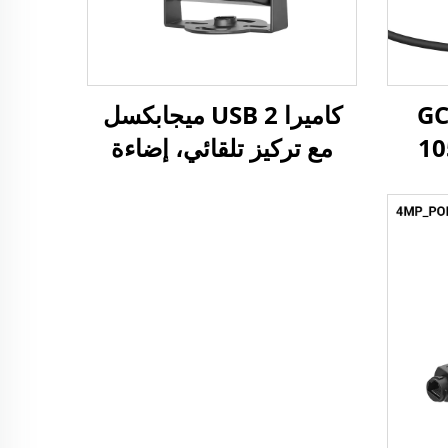
GC2
كاميرا USB 2 ميجابكسل
WD بدقة 105
مع تركيز تلقائي، إضاءة
 مستشعر
منخفضة 0.003 لوكس،
بوصة، UVC توصي
مدى ديناميكي 1080P
رويد،
بقيمة 86 ديسيبل، كاميرا
ويب HD بدون تعريفات