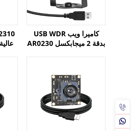
كاميرا ويب USB WDR
بدقة 2 ميجابكسل AR0230
بمدى ديناميكي عالٍ 105
ديسيبل، دقة 1080 بكسل
MJPG/YUY2/H.264،
كاميرا
سرعة عالية 30 إطارًا في
الثانية، مناسبة للطائرات
المُسيرة والمركبات