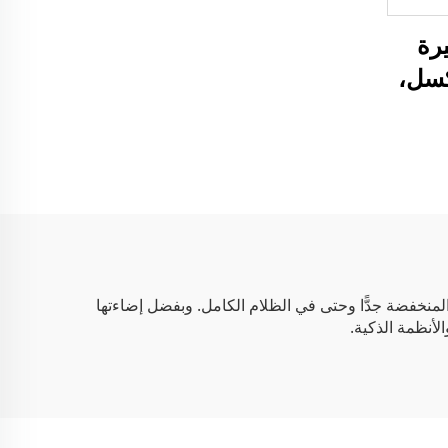
 IP صغيرة
ميجابكسل،
م تقنيتي الضغط H.265
 aliment
لشبكي
المنخفضة جدًّا وحتى في الظلام الكامل. وبفضل إضاءتها
لأنظمة الذكية.