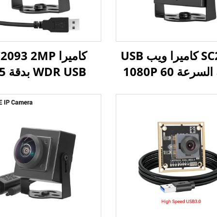
SC2310 كاميرا ويب USB
كاميرا 093 2MP
عالية السرعة 1080P 60
R USB
إطار في الثانية 2
ديسيبل HDR،
ميجابكسل UVC OTG
1/2.9 
 صغيرة قابلة للتوصيل
وتشغيل مع أنظمة أند
والتشغيل فوراً
لينكس، وRaspberry Pi