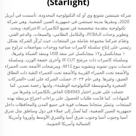
(Starlight)
شركة شينتشن تشونغ وي آو كه التكنولوجية المحدودة، تأسست في أبريل
2020، ومقرها مدينة شينتشن في جمهورية الصين الشعبية. وهي شركة
تكنولوجية متقدمة متخصصة في تصنيع الكاميرات الاحترافية، وبحث
وتطوير وحدات الـPCBA، والتكامل النظامي، والمبيعات، والدعم الفني.
وتقدّم شركتنا مجموعة شاملة من المنتجات، حيث تُركّز الشركة بشكل
رئيسي على إنتاج سلسلة كاميرات صناعية ووحدات بمواصفات تتراوح بين
١ ميجابكسل و١٢ ميجابكسل عبر منفذ USB ومنفذ الشبكة وغيرها،
وسلسلة كاميرات ذات مرشح IR CUT وأخرى خفيفة الوزن، وسلسلة
عدسات بدون تشويه وبتشويه بنوع M12، ومرشحات الأشعة تحت الحمراء
والأشعة تحت الحمراء القريبة والأشعة تحت الحمراء النقية ذات النطاق
الضيق، وغيرها. وفي عام ٢٠٢٣، حصلت الشركة على لقب «الشركات
الصغيرة والمتوسطة التكنولوجية الوطنية»، ولديها رخصة تصدير، كما
حصلت على تقرير اختبار GB4943 الخاص بالكاميرات وغيرها من
الشهادات. كما قدّمت طلبات للحصول على براءات اختراع مرتبطة بهذه
المنتجات. وتتميّز منتجاتنا بمبيعات قوية في جميع المدن والمحافظات داخل
جمهورية الصين الشعبية، كما تُصدَّر إلى عملاء في دول ومناطق مثل شرق
آسيا وجنوب آسيا وجنوب شرق آسيا والشرق الأوسط وأوروبا وأمريكا
الشمالية وأمريكا الجنوبية.