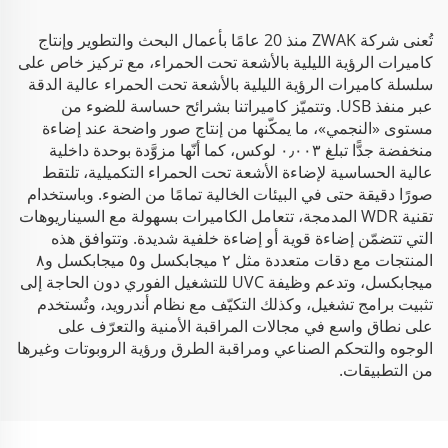
تُعنى شركة ZWAK منذ 20 عامًا بأعمال البحث والتطوير وإنتاج
كاميرات الرؤية الليلية بالأشعة تحت الحمراء، مع تركيز خاص على
سلسلة كاميرات الرؤية الليلية بالأشعة تحت الحمراء عالية الدقة
عبر منفذ USB. وتتميّز كاميراتنا بشرائح حساسة للضوء من
مستوى «النجمي»، ما يمكّنها من إنتاج صور واضحة عند إضاءة
منخفضة جدًّا تبلغ ٠٫٠٠٣ لوكس، كما أنّها مزوَّدة بوحدة داخلية
عالية الحساسية لإضاءة الأشعة تحت الحمراء التكميلية، تلتقط
صورًا دقيقة حتى في البيئات الخالية تمامًا من الضوء. وباستخدام
تقنية WDR المدمجة، تتعامل الكاميرات بسهولة مع السيناريوهات
التي تتضمّن إضاءة قوية أو إضاءة خلفية شديدة. وتتوافق هذه
المنتجات مع دقات متعددة مثل ٢ ميجابكسل و٥ ميجابكسل و٨
ميجابكسل، وتدعم وظيفة UVC للتشغيل الفوري دون الحاجة إلى
تثبيت برامج تشغيل، وكذلك التكيّف مع نظام أندرويد، وتُستخدم
على نطاق واسع في مجالات المراقبة الأمنية والتعرّف على
الوجوه والتحكم الصناعي ومراقبة الطرق ورؤية الروبوتات وغيرها
من التطبيقات.