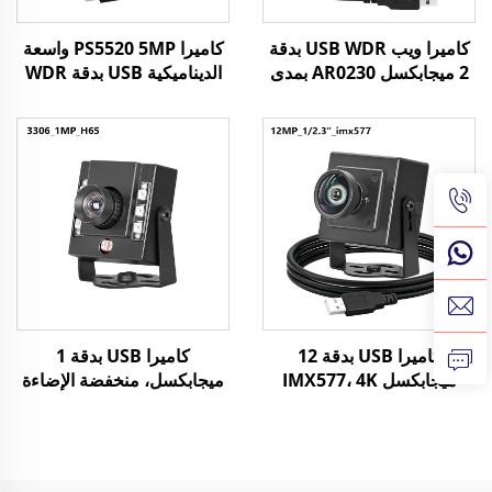
كاميرا ويب USB WDR بدقة
كاميرا PS5520 5MP واسعة
2 ميجابكسل AR0230 بمدى
الديناميكية USB بدقة WDR
ديناميكي عالٍ 105 ديسيبل،
86 ديسيبل، مستشعر CMOS
دقة 1080 بكسل
30 إطار في الثانية، كاميرا
MJPG/YUY2/H.264، سرعة
ويب صغيرة لأنظمة أندرويد
عالية 30 إطارًا في الثانية،
للتتعرف على الوجه، والرؤية
مناسبة للطائرات المُسيرة
الصناعية للآلات
والمركبات
كاميرا USB بدقة 12
كاميرا USB بدقة 1
ميجابكسل IMX577، 4K
ميجابكسل، منخفضة الإضاءة
بسرعة 30 إطارًا في الثانية،
0.005 لوكس، 720 بكسل،
تركيز ثابت، كاميرا صناعية
مستشعر CMOS 1/3"،
للرؤية بدون برنامج تشغيل
كاميرا رؤية صناعية H65
UVC
UVC