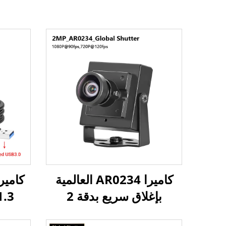
كاميرا AR0234 العالمية
كامير
بإغلاق سريع بدقة 2
ميجابكسل وبمعدل 120