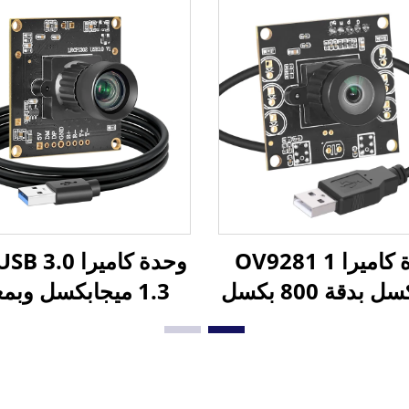
تصل سرعتها إلى 400 إطارًا
إطارًا في الثانية، عبر
في الثانية / 200 إطارًا في
نية، لالتقاط الحركة
الوضوح، بدون تشوي
ريعة بدون الحاجة
بزاوية واسعة، للكمب
امج تشغيل، كاميرا
الشخصي
صغيرة
وحدة كاميرا OV9281 1
ميجابكسل بدقة 800 بكسل
1.3 ميجابكسل وبم
و120 إطارًا في الثانية مع
عالمي، وحدة كاميرا
إطارًا في الثانية مع 
USB أحادية اللون بدون
عالمي، للإجتماعات، 