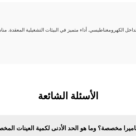
سائق بسرعة 210 إطارًا
ولعب على الحاسوب/
ثانية للفحص البصري
لينكس
داخل الكهرومغناطيسي. أداء متميز في البيئات التشغيلية المعقدة. منا
الأسئلة الشائعة
ميرا مخصصة؟ وما هو الحد الأدنى لكمية العينات المخ