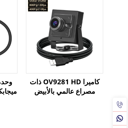
إطارًا في الثانية و90 إطارًا
في الثانية وكاميرا يو إس بي
عالية الدقة تدعم UVC
الثا
لاستخدامها في التعرف على
الس
الوجه لأنظمة أندرويد،
لبرن
كاميرا صناعية
كاميرا OV9281 HD ذات
مصراع عالمي بالأبيض
والأسود 120 إطار في
الثانية 800P 210 إطار في
مصراع 
الثانية 640X480 كاميرا