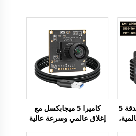
كاميرا عالية السرعة بدقة 5
كاميرا 5 ميجابكسل مع
لمية،
إغلاق عالمي وسرعة عالية
2 مي
60 إطارًا في الثانية / 90
عبر منفذ USB3.0 بمعدل