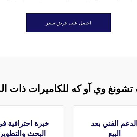
احصل على عرض سعر
 تشونغ وي آو كه للكاميرات ذات ا
لدعم الفني بعد
خبرة احترافية ف
البيع
البحث والتطوير