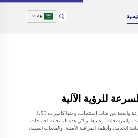
ئيسية
AR
تشونغ وي آو كه هي شركة تكنولوجيا متقدمة متخصصة في مجال البحث والتطوير والإنتاج والمبيعات للمنتجات. ونوفر مجموعة واسعة من فئات المنتجات، ومنها كاميرات USB،
ات الشبكة، والعدسات، والمرشحات، وغيرها. وتلبّي هذه المنتجات احتياجات
ة الخدمة، وأنظمة المراقبة الأمنية، والمعدات الطبية،