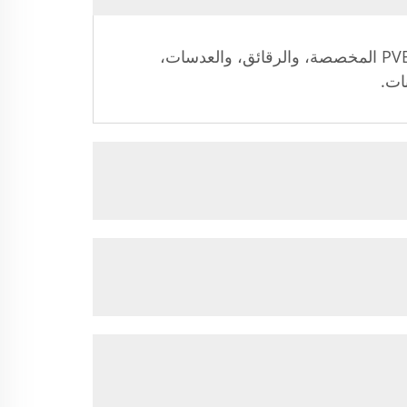
ج: يمكننا تخصيص وحدات الكاميرا وفقًا لمتطلباتكم، بما في ذلك – على سبيل المثال لا الحصر – وحدات PVBA المخصصة، والرقائق، والعدسات،