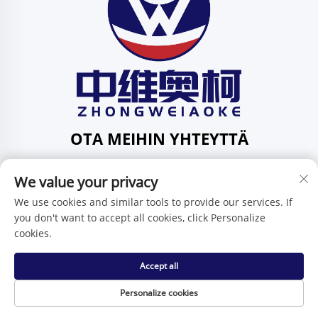
OTA MEIHIN YHTEYTTÄ
Add: 201, Huafeng-katu 1, Pingdi-yhteisö, Pingdi-piiri,
We value your privacy
Shenzhen, Guangdong, Kiina
Puh:
+86-15986647296
We use cookies and similar tools to provide our services. If
you don't want to accept all cookies, click Personalize
Sähköposti:
[email protected]
cookies.
Accept all
Tekijänoikeus © Shenzhen Zhongweiaoke Technology Co.,
Ltd. -
Tietosuojakäytäntö
Personalize cookies