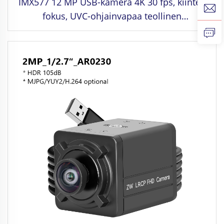
IMX577 12 MP USB-kamera 4K 30 fps, kiinteä
fokus, UVC-ohjainvapaa teollinen
näkökamera