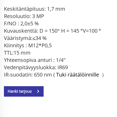
Keskitäntäpituus: 1,7 mm
Resoluutio: 3 MP
F/NO : 2,0±5 %
Kuvauskenttä: D = 150° H = 145
°
V=100
°
Vääristymä:≤34 %
Kiinnitys : M12*P0,5
TTL:15 mm
Yhteensopiva anturi
: 1/4"
Vedenpitävyysluokka: IR69
IR-suodatin: 650 nm (
Tuki räätälöinnille
）
Hanki tarjous