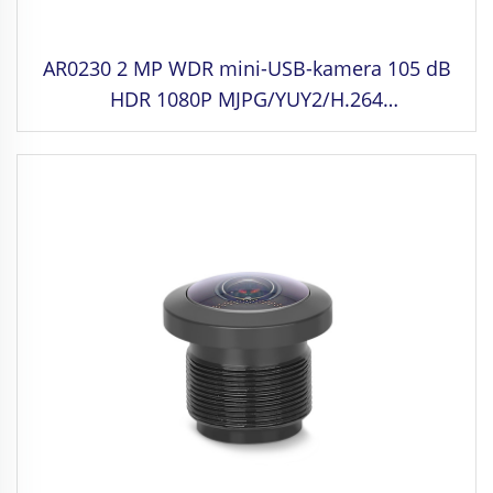
AR0230 2 MP WDR mini-USB-kamera 105 dB
HDR 1080P MJPG/YUY2/H.264
nopeakäyntinen 30 p/s UVC-webbikamera