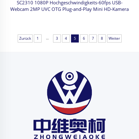
SC2310 1080P Hochgeschwindigkeits-60fps USB-
Webcam 2MP UVC OTG Plug-and-Play Mini HD-Kamera
...
Zurück
1
3
4
5
6
7
8
Weiter