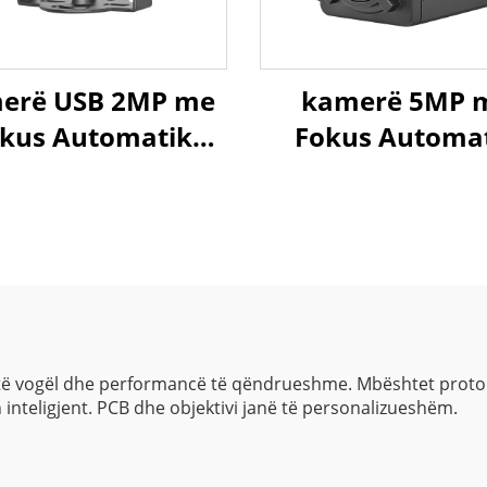
erë USB 2MP me
kamerë 5MP 
kus Automatik
Fokus Automa
3Lux Dritë e Ulët
MJPG&YUY2 19
080P Diapazon
25fps 1080P 60f
Dinamik 86dB,
Kamerë USB 
merë HD Web pa
Shpejtësi të La
Driver
USB3.0
ë vogël dhe performancë të qëndrueshme. Mbështet protokoll
inteligjent. PCB dhe objektivi janë të personalizueshëm.