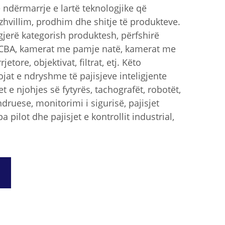
ndërmarrje e lartë teknologjike që
zhvillim, prodhim dhe shitje të produkteve.
jerë kategorish produktesh, përfshirë
CBA, kamerat me pamje natë, kamerat me
etore, objektivat, filtrat, etj. Këto
jat e ndryshme të pajisjeve inteligjente
t e njohjes së fytyrës, tachografët, robotët,
ruese, monitorimi i sigurisë, pajisjet
a pilot dhe pajisjet e kontrollit industrial,