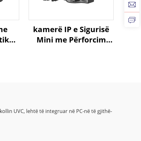
me
kamerë IP e Sigurisë
tik
Mini me Përforcim
44P
PoE, 4MP, H.265/H.264
ps,
HD
me
rtë
in UVC, lehtë të integruar në PC-në të gjithë-