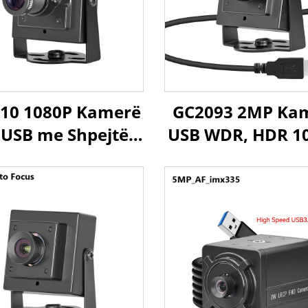
10 1080P Kamerë
GC2093 2MP Ka
USB me Shpejtësi
USB WDR, HDR 1
ë Lartë 60fps,
Sensor 1/2.9", 
erë Mini HD 2MP
Plug and Play
C OTG Plug and
Android, Linu
Play
Raspberry P