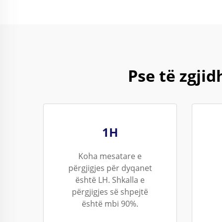
Pse të zgji
1H
Koha mesatare e
përgjigjes për dyqanet
është LH. Shkalla e
përgjigjes së shpejtë
është mbi 90%.