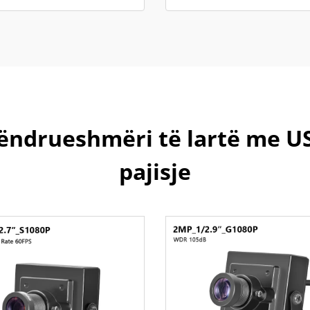
ëndrueshmëri të lartë me U
pajisje