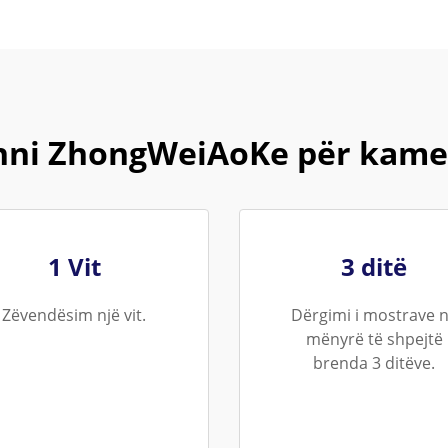
dhni ZhongWeiAoKe për kame
1 Vit
3 ditë
Zëvendësim një vit.
Dërgimi i mostrave 
mënyrë të shpejtë
brenda 3 ditëve.