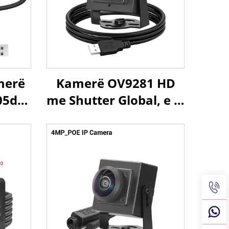
merë
Kamerë OV9281 HD
05dB,
me Shutter Global, e Zi
UVC
e Bardhë, 120fps,
 me
800P, 210fps, 640X480,
x,
Kamerë Mini USB
i
Industriale për Kapje
të Shpejtë