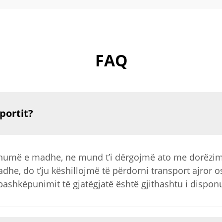
FAQ
portit?
shumë e madhe, ne mund t’i dërgojmë ato me dorëzim 
he, do t’ju këshillojmë të përdorni transport ajror o
 bashkëpunimit të gjatëgjatë është gjithashtu i dispo