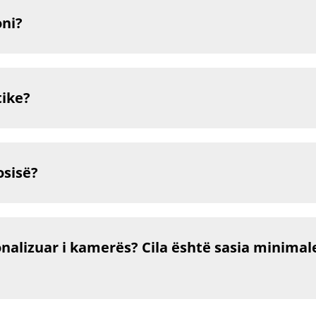
oni?
tike?
osisë?
nalizuar i kamerës? Cila është sasia minimal