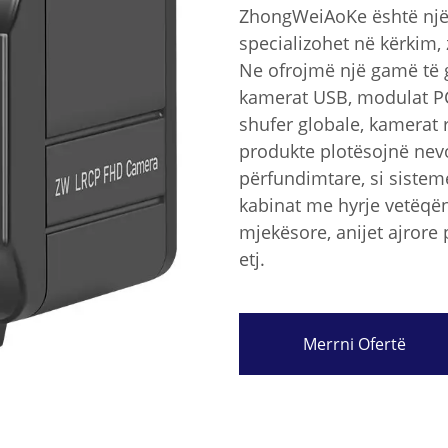
ZhongWeiAoKe është një 
specializohet në kërkim, 
Ne ofrojmë një gamë të g
kamerat USB, modulat P
shufer globale, kamerat rrj
produkte plotësojnë nevo
përfundimtare, si sisteme
kabinat me hyrje vetëqënd
mjekësore, anijet ajrore p
etj.
Merrni Ofertë