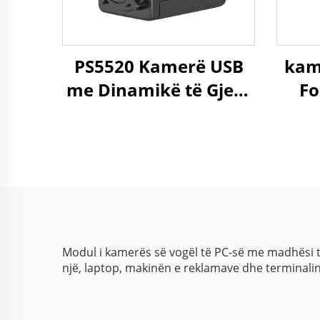
PS5520 Kamerë USB
kam
me Dinamikë të Gjerë
Fo
5MP WDR 86dB
0.00
2592x1944 30FPS,
1
Kamerë Mini Web për
Android
Ka
Modul i kamerës së vogël të PC-së me madhësi t
një, laptop, makinën e reklamave dhe terminalin 