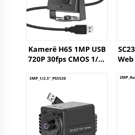
Kamerë H65 1MP USB
SC23
720P 30fps CMOS 1/3"
Web 
Sensor 1Megapixel
t
Kamerë Mini me
Kam
Windows/Android/linux
UV