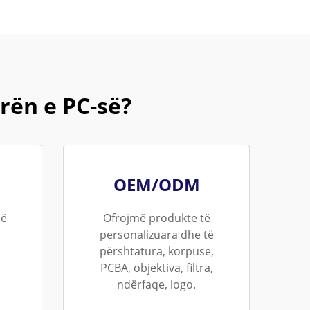
rën e PC-së?
OEM/ODM
në
Ofrojmë produkte të
personalizuara dhe të
përshtatura, korpuse,
PCBA, objektiva, filtra,
ndërfaqe, logo.