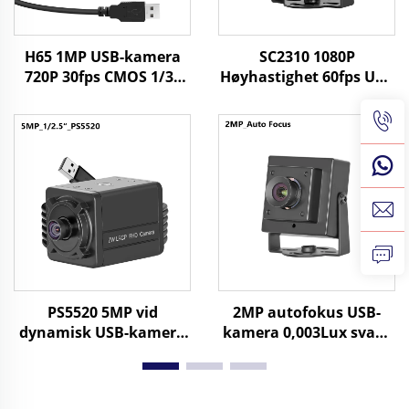
H65 1MP USB-kamera
SC2310 1080P
720P 30fps CMOS 1/3"
Høyhastighet 60fps USB
sensor 1 megapiksels
Vevbkamera 2MP UVC
mini-kamera med
OTG Plug & Play Mini
Windows/Android/Linux
HD-kamera
PS5520 5MP vid
2MP autofokus USB-
dynamisk USB-kamera
kamera 0,003Lux svakt
WDR 86dB 2592x1944
lys 1080P dynamisk
30FPS Android mini-
rekkevidde 86dB HD
webbkamera
webbkamera fri