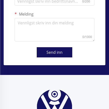
0/200
Melding
0/1000
Send inn