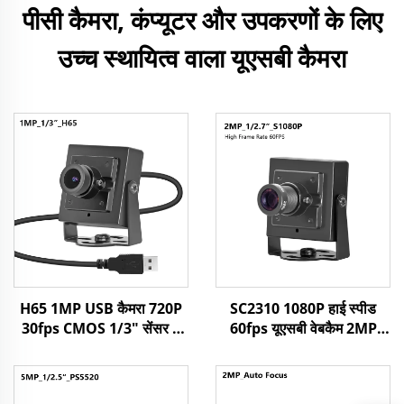
पीसी कैमरा, कंप्यूटर और उपकरणों के लिए
उच्च स्थायित्व वाला यूएसबी कैमरा
H65 1MP USB कैमरा 720P
SC2310 1080P हाई स्पीड
30fps CMOS 1/3" सेंसर 1
60fps यूएसबी वेबकैम 2MP
मेगापिक्सेल मिनी कैमरा विंडोज/
यूवीसी ओटीजी प्लग एंड प्ले मिनी
एंड्रॉइड/लिनक्स के साथ
एचडी कैमरा