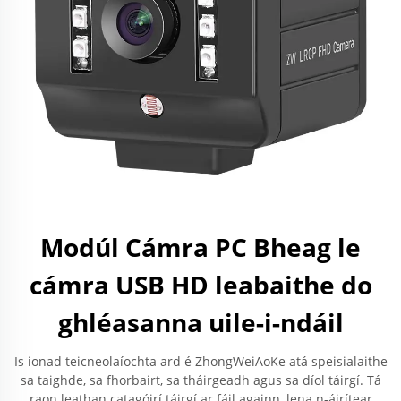
Modúl Cámra PC Bheag le
cámra USB HD leabaithe do
ghléasanna uile-i-ndáil
Is ionad teicneolaíochta ard é ZhongWeiAoKe atá speisialaithe
sa taighde, sa fhorbairt, sa tháirgeadh agus sa díol táirgí. Tá
raon leathan catagóirí táirgí ar fáil againn, lena n-áirítear