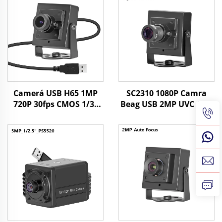
Camerá USB H65 1MP
SC2310 1080P Camra
720P 30fps CMOS 1/3"
Beag USB 2MP UVC OTG
Scagaire 1Meagapíocsail
Ar Chluaisín 60fps Ar
Camará Beag le
Airde Luas
Windows/Android/linux