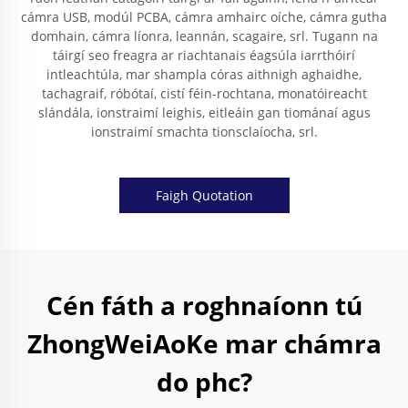
cámra USB, modúl PCBA, cámra amhairc oíche, cámra gutha
domhain, cámra líonra, leannán, scagaire, srl. Tugann na
táirgí seo freagra ar riachtanais éagsúla iarrthóirí
intleachtúla, mar shampla córas aithnigh aghaidhe,
tachagraif, róbótaí, cistí féin-rochtana, monatóireacht
slándála, ionstraimí leighis, eitleáin gan tiománaí agus
ionstraimí smachta tionsclaíocha, srl.
Faigh Quotation
Cén fáth a roghnaíonn tú
ZhongWeiAoKe mar chámra
do phc?