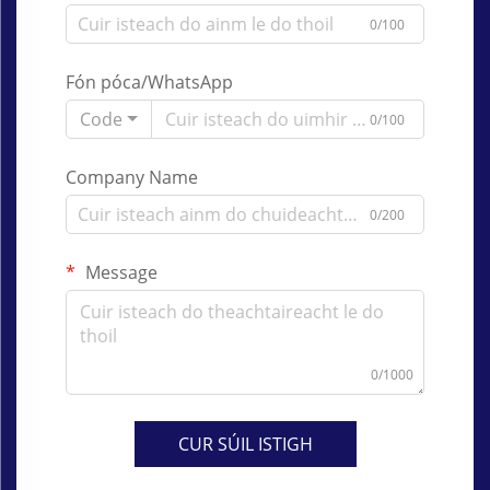
0/100
Fón póca/WhatsApp
Code
0/100
Company Name
0/200
Message
0/1000
CUR SÚIL ISTIGH