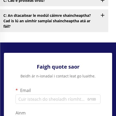
C: Cad é próiseas ordú?
C: An dtacaítear le modúl cáimre shaincheaptha?
Cad is lú an uimhir samplaí shaincheaptha atá ar
fáil?
Faigh quote saor
Beidh ár n-ionadaí i contact leat go luaithe.
Email
0/100
Ainm