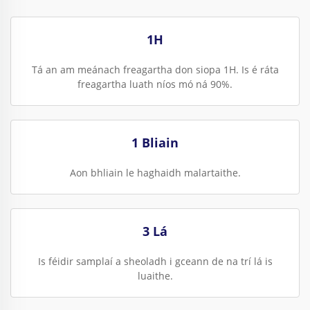
1H
Tá an am meánach freagartha don siopa 1H. Is é ráta
freagartha luath níos mó ná 90%.
1 Bliain
Aon bhliain le haghaidh malartaithe.
3 Lá
Is féidir samplaí a sheoladh i gceann de na trí lá is
luaithe.