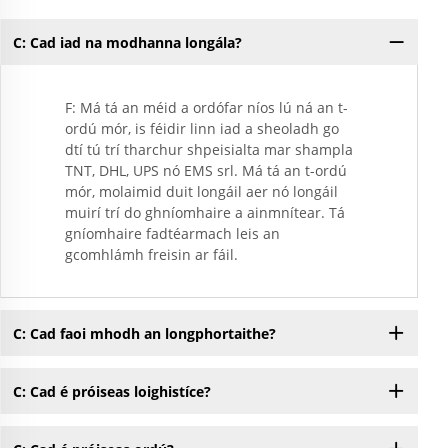
C: Cad iad na modhanna longála?
F: Má tá an méid a ordófar níos lú ná an t-
ordú mór, is féidir linn iad a sheoladh go
dtí tú trí tharchur shpeisialta mar shampla
TNT, DHL, UPS nó EMS srl. Má tá an t-ordú
mór, molaimid duit longáil aer nó longáil
muirí trí do ghníomhaire a ainmnítear. Tá
gníomhaire fadtéarmach leis an
gcomhlámh freisin ar fáil.
C: Cad faoi mhodh an longphortaithe?
C: Cad é próiseas loighistíce?