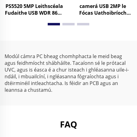
PS5520 5MP Leithscéala
camerá USB 2MP le
Fudaithe USB WDR 86dB
Fócas Uathoibríoch
2592x1944 30FPS
0.003Lux Ís-Ghlaoch
Android Mini Web
1080P Raon Dintiúil
Camera
86dB HD Web Camera
Driver Saor in Aisce
Modúl cámra PC bheag chomhphacta le meid beag
agus feidhmíocht shábháilte. Tacaíonn sé le prótacal
UVC, agus is éasca é a chur isteach i ghléasanna uile-i-
ndáil, i mbuailcíní, i ngléasanna fógraíochta agus i
dtéirminéil intleachtacha. Is féidir an PCB agus an
leannsa a chustamú.
FAQ