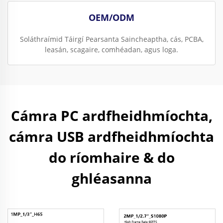
OEM/ODM
Soláthraímid Táirgí Pearsanta Saincheaptha, cás, PCBA,
leasán, scagaire, comhéadan, agus loga.
Cámra PC ardfheidhmíochta,
cámra USB ardfheidhmíochta
do ríomhaire & do
ghléasanna