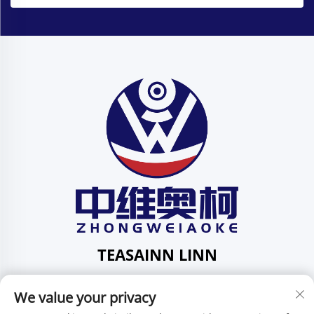
TEASAINN LINN
Add: 201, No. 1 Huafeng Street, Pingdi Community,
We value your privacy
Pingdi Subdistrict shenzhen guangdong China