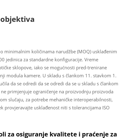
 objektiva
te o minimalnim količinama narudžbe (MOQ) usklađenim
 jedinica za standardne konfiguracije. Vreme
optičke sklopove, iako se mogućnosti pred-trenirane
dnji modula kamere. U skladu s člankom 11. stavkom 1.
učila da se odredi da se odredi da se u skladu s člankom
 ne primjenjuje ograničenje na proizvodnju proizvoda
kom slučaju, za potrebe mehaničke interoperabilnosti,
jek provjeravajte usklađenost niti s tolerancijama ISO
li za osiguranje kvalitete i praćenje za