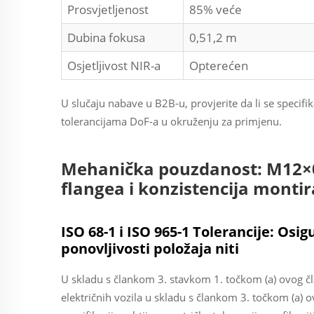
Prosvjetljenost
85% veće
Dubina fokusa
0,51,2 m
Osjetljivost NIR-a
Opterećen
U slučaju nabave u B2B-u, provjerite da li se specifi
tolerancijama DoF-a u okruženju za primjenu.
Mehanička pouzdanost: M12×0.
flangea i konzistencija monti
ISO 68-1 i ISO 965-1 Tolerancije: Os
ponovljivosti položaja niti
U skladu s člankom 3. stavkom 1. točkom (a) ovog čl
električnih vozila u skladu s člankom 3. točkom (a)