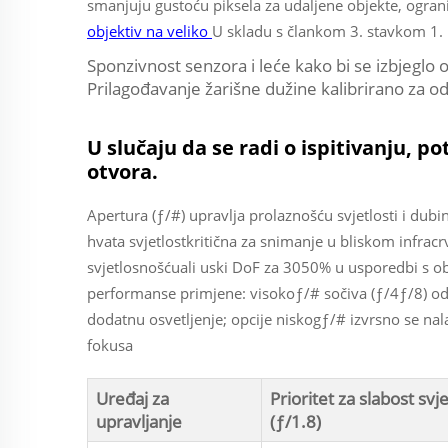
smanjuju gustoću piksela za udaljene objekte, ogranič
objektiv na veliko
U skladu s člankom 3. stavkom 1.
Sponzivnost senzora i leće kako bi se izbjeglo o
Prilagođavanje žarišne dužine kalibrirano za o
U slučaju da se radi o ispitivanju, po
otvora.
Apertura (ƒ/#) upravlja prolaznošću svjetlosti i dubi
hvata svjetlostkritična za snimanje u bliskom infra
svjetlosnošćuali uski DoF za 3050% u usporedbi s o
performanse primjene: visokoƒ/# sočiva (ƒ/4ƒ/8) od
dodatnu osvetljenje; opcije niskogƒ/# izvrsno se nala
fokusa
Uređaj za
Prioritet za slabost svje
upravljanje
(ƒ/1.8)