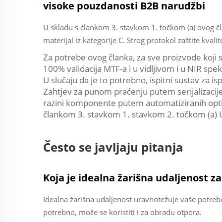
visoke pouzdanosti B2B narudžbi
U skladu s člankom 3. stavkom 1. točkom (a) ovog čla
materijal iz kategorije C. Strog protokol zaštite kvalit
Za potrebe ovog članka, za sve proizvode koji 
100% validacija MTF-a i u vidljivom i u NIR spe
U slučaju da je to potrebno, ispitni sustav za is
Zahtjev za punom praćenju putem serijalizaci
razini komponente putem automatiziranih optičk
člankom 3. stavkom 1. stavkom 2. točkom (a) 
Često se javljaju pitanja
Koja je idealna žarišna udaljenost z
Idealna žarišna udaljenost uravnotežuje vaše potreb
potrebno, može se koristiti i za obradu otpora.