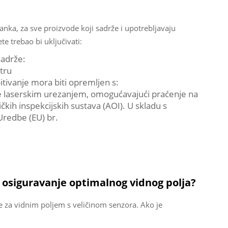
nka, za sve proizvode koji sadrže i upotrebljavaju
ete trebao bi uključivati:
sadrže:
ktru
pitivanje mora biti opremljen s:
je laserskim urezanjem, omogućavajući praćenje na
ih inspekcijskih sustava (AOI). U skladu s
Uredbe (EU) br.
a osiguravanje optimalnog vidnog polja?
e za vidnim poljem s veličinom senzora. Ako je