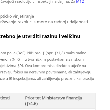
avajući rezoluciju u inspekciji na daljinu. Za
M12
ptičko vinjetiranje
državanje rezolucije mete na radnoj udaljenosti
trebno je utvrditi razinu i veličinu
nom polja (DoF). Niži broj ƒ (npr. ƒ/1,8) maksimalno
crvenom (NIR) ili u tvorničkim postavkama s niskom
bjektivima ƒ/4. Ova kompromisa direktno utječe na
ržavaju fokus na neravnim površinama, ali zahtijevaju
ze u IR inspekcijama, ali zahtijevaju preciznu kalibraciju
tlosti
Prioritet Ministarstva financija
(ƒ/4.6)