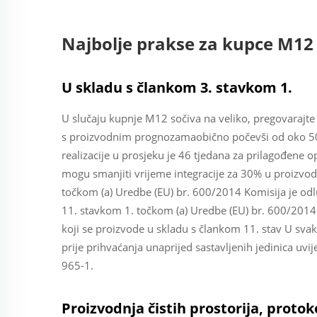
Najbolje prakse za kupce M12
U skladu s člankom 3. stavkom 1.
U slučaju kupnje M12 sočiva na veliko, pregovaraj
s proizvodnim prognozamaobično počevši od oko 500
realizacije u prosjeku je 46 tjedana za prilagođene 
mogu smanjiti vrijeme integracije za 30% u proizvo
točkom (a) Uredbe (EU) br. 600/2014 Komisija je odl
11. stavkom 1. točkom (a) Uredbe (EU) br. 600/2014
koji se proizvode u skladu s člankom 11. stav U sva
prije prihvaćanja unaprijed sastavljenih jedinica uvi
965-1.
Proizvodnja čistih prostorija, protoko