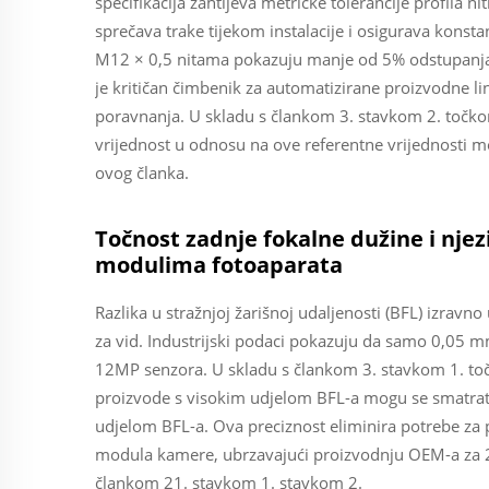
specifikacija zahtijeva metričke tolerancije profila 
sprečava trake tijekom instalacije i osigurava konst
M12 × 0,5 nitama pokazuju manje od 5% odstupanja
je kritičan čimbenik za automatizirane proizvodne lin
poravnanja. U skladu s člankom 3. stavkom 2. točkom
vrijednost u odnosu na ove referentne vrijednosti mo
ovog članka.
Točnost zadnje fokalne dužine i njez
modulima fotoaparata
Razlika u stražnjoj žarišnoj udaljenosti (BFL) izra
za vid. Industrijski podaci pokazuju da samo 0,05
12MP senzora. U skladu s člankom 3. stavkom 1. točk
proizvode s visokim udjelom BFL-a mogu se smatrati
udjelom BFL-a. Ova preciznost eliminira potrebe za
modula kamere, ubrzavajući proizvodnju OEM-a za 2
člankom 21. stavkom 1. stavkom 2.