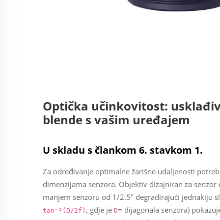
Optička učinkovitost: usklađiv
blende s vašim uređajem
U skladu s člankom 6. stavkom 1.
Za određivanje optimalne žarišne udaljenosti potrebn
dimenzijama senzora. Objektiv dizajniran za senzor od
manjem senzoru od 1/2.5" degradirajući jednakiju sl
, gdje je
= dijagonala senzora) pokazuje
tan⁻¹(D/2f)
D