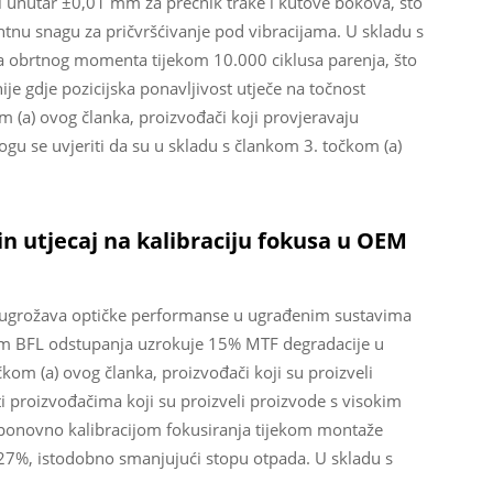
niti unutar ±0,01 mm za prečnik trake i kutove bokova, što
antnu snagu za pričvršćivanje pod vibracijama. U skladu s
 obrtnog momenta tijekom 10.000 ciklusa parenja, što
ije gdje pozicijska ponavljivost utječe na točnost
 (a) ovog članka, proizvođači koji provjeravaju
gu se uvjeriti da su u skladu s člankom 3. točkom (a)
in utjecaj na kalibraciju fokusa u OEM
vno ugrožava optičke performanse u ugrađenim sustavima
 mm BFL odstupanja uzrokuje 15% MTF degradacije u
om (a) ovog članka, proizvođači koji su proizveli
 proizvođačima koji su proizveli proizvode s visokim
 ponovno kalibracijom fokusiranja tijekom montaže
7%, istodobno smanjujući stopu otpada. U skladu s