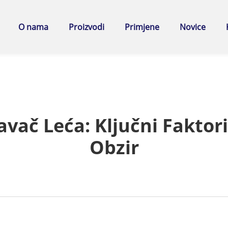
O nama
Proizvodi
Primjene
Novice
ač Leća: Ključni Faktori
Obzir