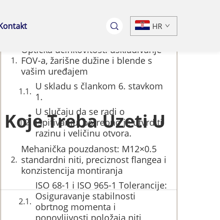
Sadržaj
Kontakt
HR
Optička učinkovitost: usklađivanje
FOV-a, žarišne dužine i blende s
vašim uređajem
U skladu s člankom 6. stavkom
1.
U slučaju da se radi o
 Koje Treba Uzeti U
ispitivanju, potrebno je utvrditi
razinu i veličinu otvora.
Mehanička pouzdanost: M12×0.5
standardni niti, preciznost flangea i
konzistencija montiranja
ISO 68-1 i ISO 965-1 Tolerancije:
Osiguravanje stabilnosti
obrtnog momenta i
ponovljivosti položaja niti