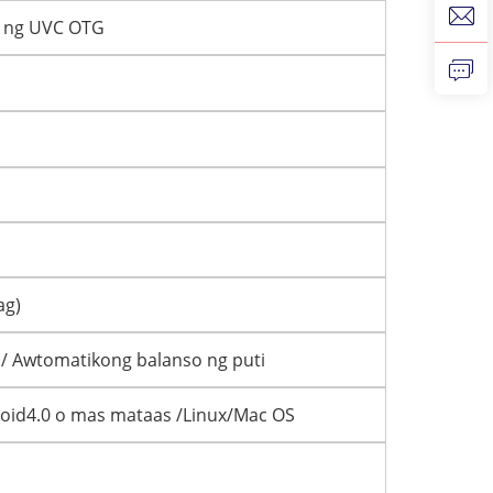
n ng UVC OTG
ag)
/ Awtomatikong balanso ng puti
id4.0 o mas mataas /Linux/Mac OS