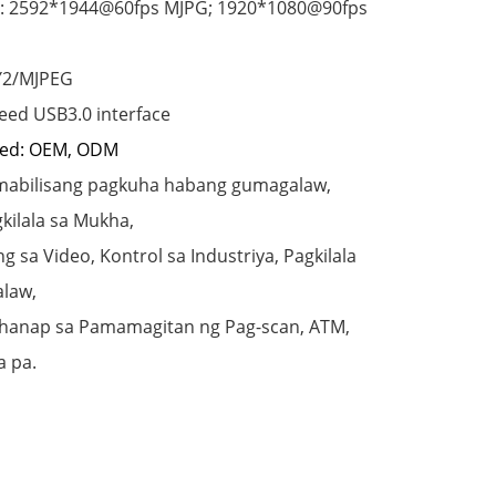
e: 2592*1944@60fps MJPG; 1920*1080@90fps
Y2/MJPEG
peed USB3.0 interface
zed: OEM, ODM
mabilisang pagkuha habang gumagalaw,
gkilala sa Mukha,
 sa Video, Kontrol sa Industriya, Pagkilala
alaw,
hanap sa Pamamagitan ng Pag-scan, ATM,
a pa.