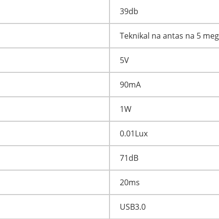
39db
Teknikal na antas na 5 meg
5V
90mA
1W
0.01Lux
71dB
20ms
USB3.0