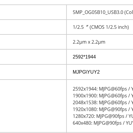
5MP_OG05B10_USB3.0 (Colo
1/2.5〞 (CMOS 1/2.5 inch)
2.2μm x 2.2μm
2592*1944
MJPG\YUY2
2592x1944: MJPG@60fps /
1900x1900: MJPG@60fps /
2048x1538: MJPG@60fps /
1920x1080: MJPG@90fps /
1280x720: MJPG@90fps / 
640x480: MJPG@90fps / Y