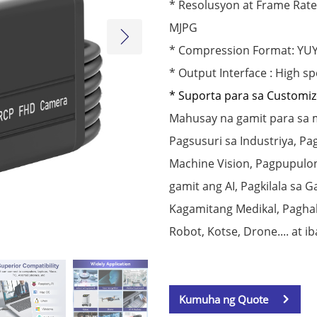
* Resolusyon at Frame Rat
MJPG
* Compression Format: YU
* Output Interface : High s
* Suporta para sa Customi
Mahusay na gamit para sa 
Pagsusuri sa Industriya, Pa
Machine Vision, Pagpupulong
gamit ang AI, Pagkilala sa G
Kagamitang Medikal, Pagha
Robot, Kotse, Drone.... at ib
Kumuha ng Quote