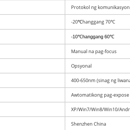
Protokol ng komunikasyo
-20
hanggang 70℃
℃
-10
℃
hanggang 60℃
Manual na pag-focus
Opsyonal
400-650nm (sinag ng liwan
Awtomatikong pag-expose 
XP/Win7/Win8/Win10/Andro
Shenzhen China