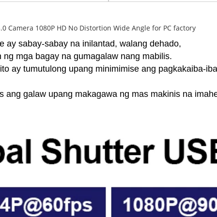
he ay sabay-sabay na inilantad, walang dehado, 
n ng mga bagay na gumagalaw nang mabilis. 
ito ay tumutulong upang minimimise ang pagkakaiba-ib
is ang galaw upang makagawa ng mas makinis na imahe