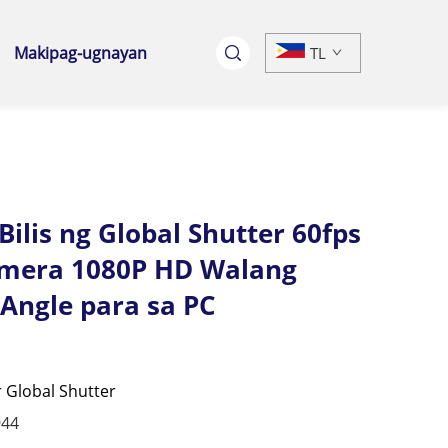
Makipag-ugnayan
TL
ilis ng Global Shutter 60fps
amera 1080P HD Walang
 Angle para sa PC
 Global Shutter
944