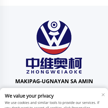
MAKIPAG-UGNAYAN SA AMIN
Add: 201, Kalye Huafeng Blg. 1, Komunidad ng Pingdi,
We value your privacy
Distrito ng Pingdi, Shenzhen, Guangdong, Tsina
Telepono:
+86-15986647296
We use cookies and similar tools to provide our services. If
you don't want to accept all cookies, click Personalize