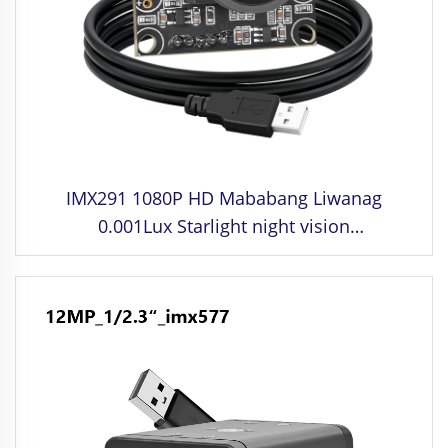
IMX291 1080P HD Mababang Liwanag
0.001Lux Starlight night vision
MJPG/YUY2/H.264 2MP USB Industrial camera
module