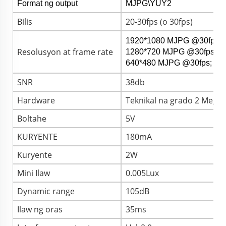
Format ng output
MJPG\YUY2
Bilis
20-30fps (o 30fps)
1920*1080 MJPG @30fps;
Resolusyon at frame rate
1280*720 MJPG @30fps; 
640*480 MJPG @30fps; Y
SNR
38db
Hardware
Teknikal na grado 2 Megap
Boltahe
5V
KURYENTE
180mA
Kuryente
2W
Mini Ilaw
0.005Lux
Dynamic range
105dB
Ilaw ng oras
35ms