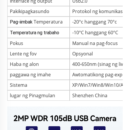
Interface ng output
Usb2.0
Pakikipagkasundo
Protokol ng komunikasyo
Temperatura
-20°c hanggang 70°c
Pag-iimbak
-10°C hanggang 60°C
Temperatura ng trabaho
Pokus
Manual na pag-focus
Lente ng fov
Opsyonal
Haba ng alon
400-650nm (sinag ng liwan
paggawa ng imahe
Awtomatikong pag-expose 
Sistema
XP/Win7/Win8/Win10/Andr
lugar ng Pinagmulan
Shenzhen China