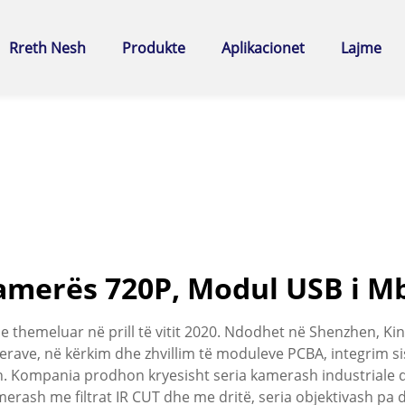
Rreth Nesh
Produkte
Aplikacionet
Lajme
Kamerës 720P, Modul USB i M
hemeluar në prill të vitit 2020. Ndodhet në Shenzhen, Kinë
erave, në kërkim dhe zhvillim të moduleve PCBA, integrim s
sh. Kompania prodhon kryesisht seria kamerash industria
kamerash me filtrat IR CUT dhe me dritë, seria objektivash pa 