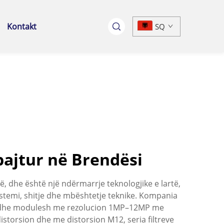
Kontakt
SQ
bajtur në Brendësi
, dhe është një ndërmarrje teknologjike e lartë,
istemi, shitje dhe mbështetje teknike. Kompania
le dhe modulesh me rezolucion 1MP–12MP me
distorsion dhe me distorsion M12, seria filtreve