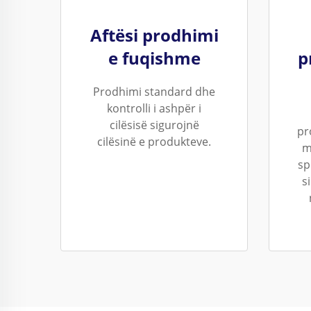
Aftësi prodhimi
e fuqishme
p
Prodhimi standard dhe
kontrolli i ashpër i
cilësisë sigurojnë
pr
cilësinë e produkteve.
m
sp
s