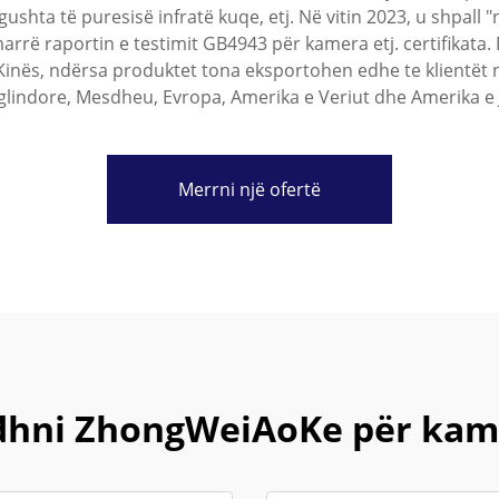
 ngushta të puresisë infratë kuqe, etj. Në vitin 2023, u shpa
arrë raportin e testimit GB4943 për kamera etj. certifikata. 
Kinës, ndërsa produktet tona eksportohen edhe te klientët në
uglindore, Mesdheu, Evropa, Amerika e Veriut dhe Amerika e 
Merrni një ofertë
jidhni ZhongWeiAoKe për kam