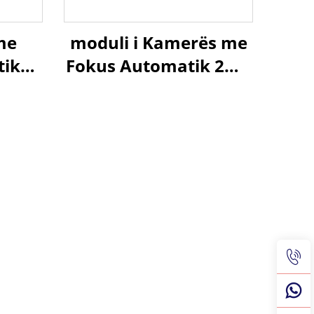
me
moduli i Kamerës me
tik
Fokus Automatik 2MP
44P
USB, Kamerë Web HD
ps,
me Dritë të Ulët
me
0.003Lux, Rang
rtë
Dinamik 1080P, 86dB,
pa Driver