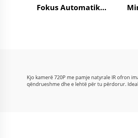
Fokus Automatik
Mi
5MP, MJPG & YUY2,
PoE,
1944P, 25fps, 1080P,
60fps, kamerë e
shpejtë USB3.0
Kjo kamerë 720P me pamje natyrale IR ofron imaz
qëndrueshme dhe e lehtë për tu përdorur. Ideale