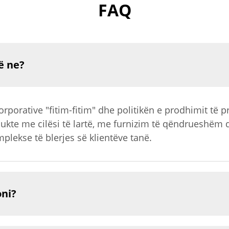
FAQ
ë ne?
porative "fitim-fitim" dhe politikën e prodhimit të p
ukte me cilësi të lartë, me furnizim të qëndrueshëm 
lekse të blerjes së klientëve tanë.
oni?