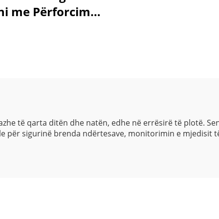
ni me Përforcim
 4MP, H.265/H.264
HD
he të qarta ditën dhe natën, edhe në errësirë të plotë. Sen
 për sigurinë brenda ndërtesave, monitorimin e mjedisit të