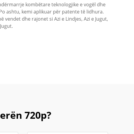
ll "ndërmarrje kombëtare teknologjike e vogël dhe
Po ashtu, kemi aplikuar për patente të lidhura.
 vendet dhe rajonet si Azi e Lindjes, Azi e Jugut,
Jugut.
erën 720p?