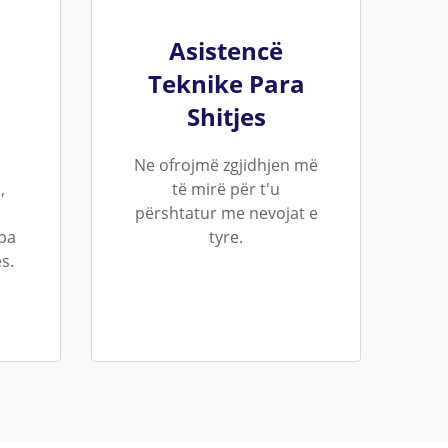
Asistencë
Teknike Para
Shitjes
Ne ofrojmë zgjidhjen më
,
të mirë për t'u
përshtatur me nevojat e
 pa
tyre.
s.