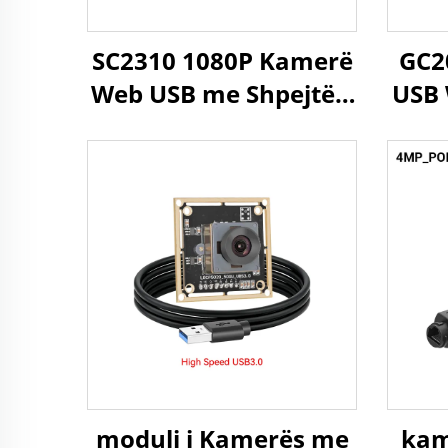
SC2310 1080P Kamerë
GC2
Web USB me Shpejtësi
USB 
të Lartë 60fps,
Se
Kamerë Mini HD 2MP
Pl
UVC OTG Plug and
A
Play
moduli i Kamerës me
kam