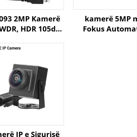
093 2MP Kamerë
kamerë 5MP 
WDR, HDR 105dB,
Fokus Automa
nsor 1/2.9", UVC
MJPG&YUY2 19
ug and Play me
25fps 1080P 60f
ndroid, Linux,
Kamerë USB 
Raspberry Pi
Shpejtësi të La
USB3.0
erë IP e Sigurisë