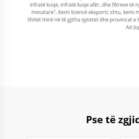
infratë kuqe, infratë kuqe afër, dhe filtreve të
mesatare". Kemi licencë eksporti; shtu, kemi m
Shitet mirë në të gjitha qytetet dhe provincat e 
Azi J
Pse të zg