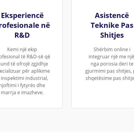
Eksperiencë
Asistencë
rofesionale në
Teknike Pas
R&D
Shitjes
Kemi një ekip
Shërbim online i
ofesional të R&D-së që
integruar një me një
und të ofrojë zgjidhje
nga porosia deri te
ecializuar për aplikime
gjurmimi pas shitjes,
i inspektimi industrial,
shqetësime pas shitje
njoftimi i fytyrës dhe
marrja e imazheve.