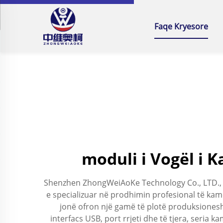
Faqe Kryesore
moduli i Vogël i 
Shenzhen ZhongWeiAoKe Technology Co., LTD., e t
e specializuar në prodhimin profesional të kam
jonë ofron një gamë të plotë produksione
interfacs USB, port rrjeti dhe të tjera, seria 