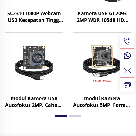
SC2310 1080P Webcam
Kamera USB GC2093
USB Kecepatan Tinggi
2MP WDR 105dB HDR
60fps 2MP UVC OTG Plug
Sensor 1/2.9" UVC Plug
and Play Kamera HD
and Play dengan
Mini
Android, Linux,
Raspberry Pi
modul Kamera USB
modul Kamera
Autofokus 2MP, Cahaya
Autofokus 5MP, Format
Rendah 0,003 Lux,
MJPG & YUY2, Resolusi
Resolusi Dinamis 86 dB,
1944P pada 25 fps dan
Kamera Web HD 1080P
1080P pada 60 fps,
Tanpa Driver
Kamera USB3.0